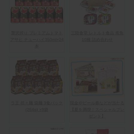
贅沢搾り プレミアムトマト
三陸食堂 レトルト食品 煮魚
アサヒ チューハイ350ml×24
10種 詰め合わせ
本
ラ王 担々麺 袋麺 3食パック
現金やビール券などが当たる
(264g) ×9袋
【夏を満喫！スペシャルプレ
ゼント】