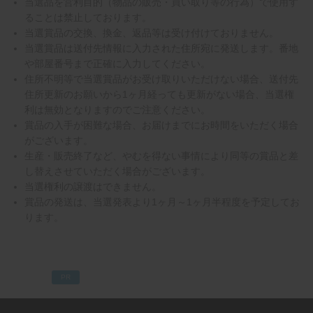
当選品を営利目的（物品の販売・買い取り等の行為）で使用す
ることは禁止しております。
当選賞品の交換、換金、返品等は受け付けておりません。
当選賞品は送付先情報に入力された住所宛に発送します。番地
や部屋番号まで正確に入力してください。
住所不明等で当選賞品がお受け取りいただけない場合、送付先
住所更新のお願いから1ヶ月経っても更新がない場合、当選権
利は無効となりますのでご注意ください。
賞品の入手が困難な場合、お届けまでにお時間をいただく場合
がございます。
生産・販売終了など、やむを得ない事情により同等の賞品と差
し替えさせていただく場合がございます。
当選権利の譲渡はできません。
賞品の発送は、当選発表より1ヶ月～1ヶ月半程度を予定してお
ります。
PR