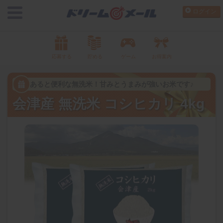
ログイン
応募する
貯める
ゲーム
お得案内
あると便利な無洗米！甘みとうまみが強いお米です♪
会津産 無洗米 コシヒカリ 4kg