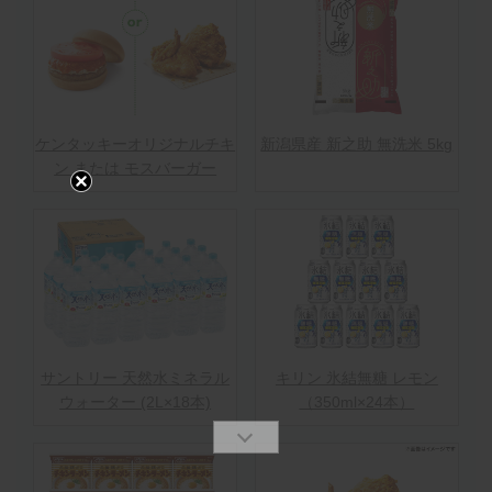
ケンタッキーオリジナルチキ
新潟県産 新之助 無洗米 5kg
ン または モスバーガー
サントリー 天然水ミネラル
キリン 氷結無糖 レモン
ウォーター (2L×18本)
（350ml×24本）