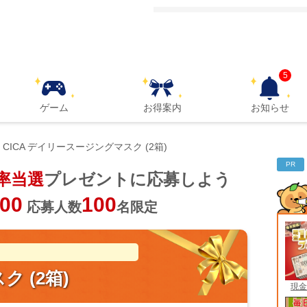
5
ゲーム
お得案内
お知らせ
CICA デイリースージングマスク (2箱)
PR
率当選
プレゼントに応募しよう
100
100
応募人数
名限定
 (2箱)
現金