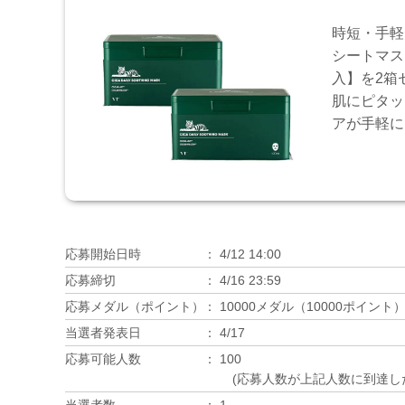
時短・手軽
シートマス
入】を2箱
肌にピタッ
アが手軽に
応募開始日時
4/12 14:00
応募締切
4/16 23:59
応募メダル（ポイント）
10000メダル（10000ポイント
当選者発表日
4/17
応募可能人数
100
(応募人数が上記人数に到達し
当選者数
1