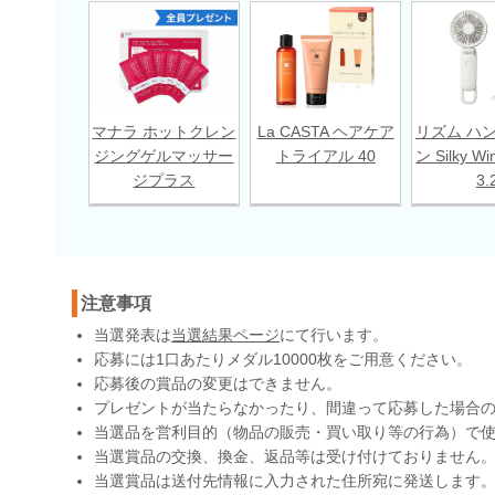
マナラ ホットクレン
La CASTA ヘアケア
リズム ハ
ジングゲルマッサー
トライアル 40
ン Silky Wi
ジプラス
3.
注意事項
当選発表は
当選結果ページ
にて行います。
応募には1口あたりメダル10000枚をご用意ください。
応募後の賞品の変更はできません。
プレゼントが当たらなかったり、間違って応募した場合
当選品を営利目的（物品の販売・買い取り等の行為）で
当選賞品の交換、換金、返品等は受け付けておりません
当選賞品は送付先情報に入力された住所宛に発送します