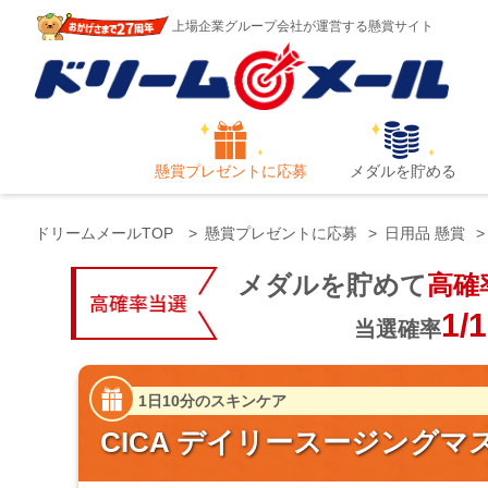
上場企業グループ会社が運営する懸賞サイト
懸賞プレゼントに応募
メダルを貯める
ドリームメールTOP
懸賞プレゼントに応募
日用品 懸賞
メダルを貯めて
高確
1/
当選確率
1日10分のスキンケア
CICA デイリースージングマスク