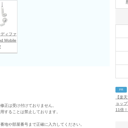
ンディファ
nd Mobile
2
PR
【楽天
ョップ
の修正は受け付けておりません。
11倍
使用することは禁止しております。
。
。番地や部屋番号まで正確に入力してください。