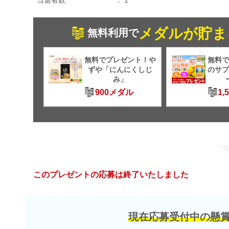
メダルが貯ま
無料利用で
無料でプレゼント！や
無料で
ずや「にんにくしじ
のサプ
み」
900メダル
1,
このプレゼントの応募は終了いたしました
現在応募受付中の懸