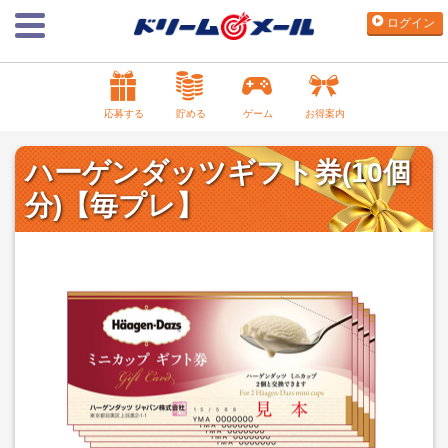
ログイン
応募する
貯める
ゲーム
お得案内
ハーゲンダッツギフト券(10個
分)【毎プレ】