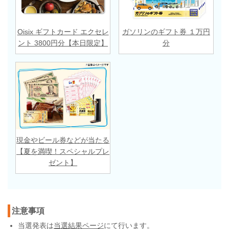
Oisix ギフトカード エクセレ
ガソリンのギフト券 １万円
ント 3800円分【本日限定】
分
現金やビール券などが当たる
【夏を満喫！スペシャルプレ
ゼント】
注意事項
当選発表は
当選結果ページ
にて行います。