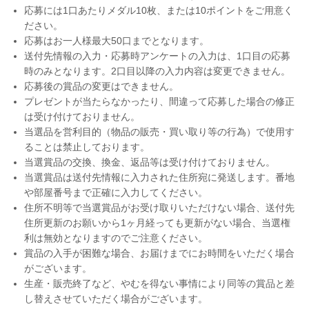
応募には1口あたりメダル10枚、または10ポイントをご用意く
ださい。
応募はお一人様最大50口までとなります。
送付先情報の入力・応募時アンケートの入力は、1口目の応募
時のみとなります。2口目以降の入力内容は変更できません。
応募後の賞品の変更はできません。
プレゼントが当たらなかったり、間違って応募した場合の修正
は受け付けておりません。
当選品を営利目的（物品の販売・買い取り等の行為）で使用す
ることは禁止しております。
当選賞品の交換、換金、返品等は受け付けておりません。
当選賞品は送付先情報に入力された住所宛に発送します。番地
や部屋番号まで正確に入力してください。
住所不明等で当選賞品がお受け取りいただけない場合、送付先
住所更新のお願いから1ヶ月経っても更新がない場合、当選権
利は無効となりますのでご注意ください。
賞品の入手が困難な場合、お届けまでにお時間をいただく場合
がございます。
生産・販売終了など、やむを得ない事情により同等の賞品と差
し替えさせていただく場合がございます。