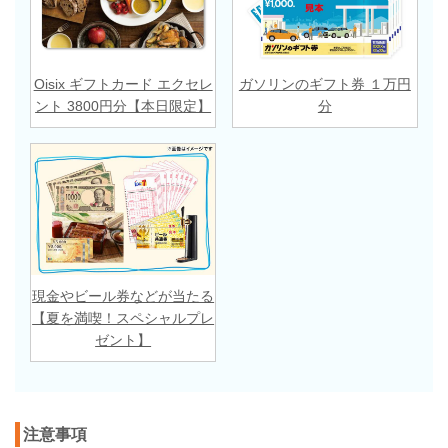
Oisix ギフトカード エクセレ
ガソリンのギフト券 １万円
ント 3800円分【本日限定】
分
現金やビール券などが当たる
【夏を満喫！スペシャルプレ
ゼント】
注意事項