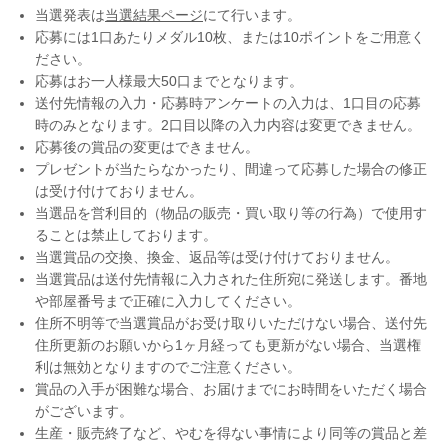
当選発表は
当選結果ページ
にて行います。
応募には1口あたりメダル10枚、または10ポイントをご用意く
ださい。
応募はお一人様最大50口までとなります。
送付先情報の入力・応募時アンケートの入力は、1口目の応募
時のみとなります。2口目以降の入力内容は変更できません。
応募後の賞品の変更はできません。
プレゼントが当たらなかったり、間違って応募した場合の修正
は受け付けておりません。
当選品を営利目的（物品の販売・買い取り等の行為）で使用す
ることは禁止しております。
当選賞品の交換、換金、返品等は受け付けておりません。
当選賞品は送付先情報に入力された住所宛に発送します。番地
や部屋番号まで正確に入力してください。
住所不明等で当選賞品がお受け取りいただけない場合、送付先
住所更新のお願いから1ヶ月経っても更新がない場合、当選権
利は無効となりますのでご注意ください。
賞品の入手が困難な場合、お届けまでにお時間をいただく場合
がございます。
生産・販売終了など、やむを得ない事情により同等の賞品と差