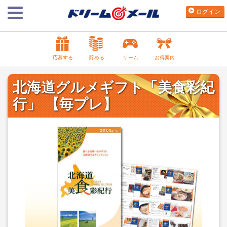
ログイン
応募する
貯める
ゲーム
お得案内
北海道グルメギフト「美食彩紀
行」 【毎プレ】