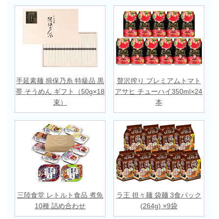
手延素麺 揖保乃糸 特級品 黒
贅沢搾り プレミアムトマト
帯 そうめん ギフト（50g×18
アサヒ チューハイ350ml×24
束）
本
三陸食堂 レトルト食品 煮魚
ラ王 担々麺 袋麺 3食パック
10種 詰め合わせ
(264g) ×9袋