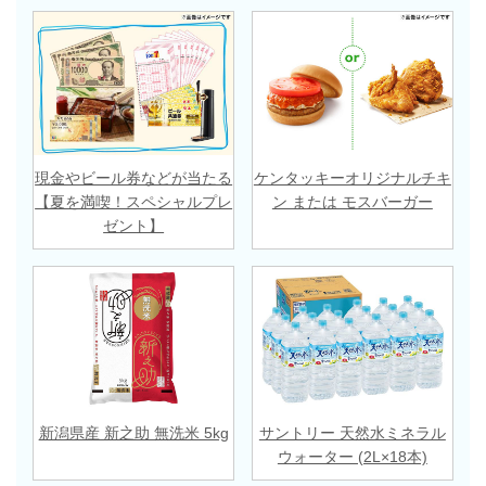
現金やビール券などが当たる
ケンタッキーオリジナルチキ
【夏を満喫！スペシャルプレ
ン または モスバーガー
ゼント】
新潟県産 新之助 無洗米 5kg
サントリー 天然水ミネラル
ウォーター (2L×18本)