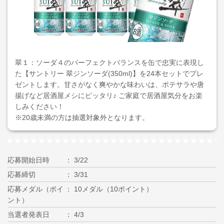
翠１：ソーダ４のパーフェクトバランスを缶で忠実に表現し
た【サントリー 翠ジンソーダ(350ml)】を24本セットでプレ
ゼントします。甘さがなく爽やかな味わいは、ポテサラや唐
揚げなど居酒屋メシにピッタリ♪ ご家庭で居酒屋気分をお楽
しみください！
※20歳未満の方は抽選対象外となります。
応募開始日時
3/22
応募締切
3/31
応募メダル（ポイ
10メダル（10ポイント）
ント）
当選者発表日
4/3