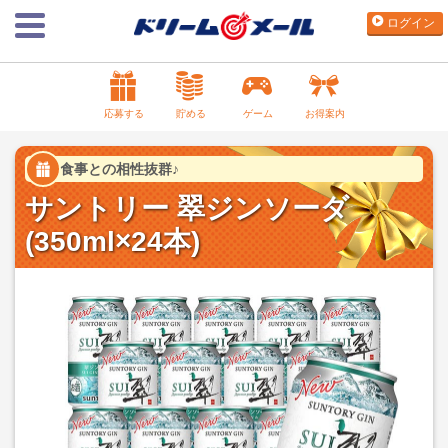
ログイン
応募する
貯める
ゲーム
お得案内
食事との相性抜群♪
サントリー 翠ジンソーダ
(350ml×24本)