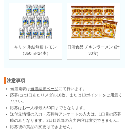
キリン 氷結無糖 レモン
日清食品 チキンラーメン (計
（350ml×24本）
30食)
注意事項
当選発表は
当選結果ページ
にて行います。
応募には1口あたりメダル10枚、または10ポイントをご用意く
ださい。
応募はお一人様最大50口までとなります。
送付先情報の入力・応募時アンケートの入力は、1口目の応募
時のみとなります。2口目以降の入力内容は変更できません。
応募後の賞品の変更はできません。