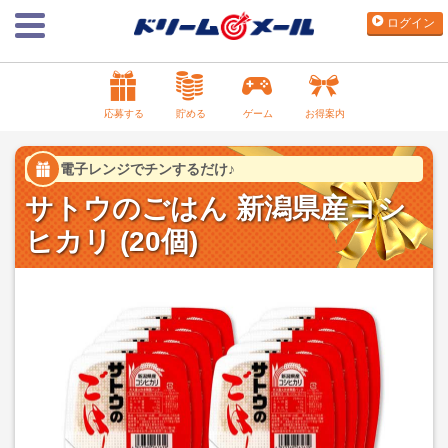
ログイン
応募する
貯める
ゲーム
お得案内
電子レンジでチンするだけ♪
サトウのごはん 新潟県産コシ
ヒカリ (20個)