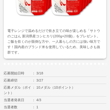
電子レンジで温めるだけで炊き立ての味が楽しめる「サトウ
のごはん 新潟県産コシヒカリ(200g×20個)」をプレゼント。
ご飯を炊くのが面倒な方や、一人暮らしの方には強い味方で
す！国内産のブランド米を使用しているため、美味しさも抜
群です。
応募開始日時
3/18
応募締切
3/27
応募メダル（ポイ
10メダル（10ポイント）
ント）
当選者発表日
4/3
当選者数
1