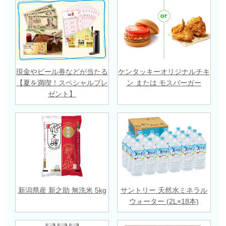
現金やビール券などが当たる
ケンタッキーオリジナルチキ
【夏を満喫！スペシャルプレ
ン または モスバーガー
ゼント】
新潟県産 新之助 無洗米 5kg
サントリー 天然水ミネラル
ウォーター (2L×18本)