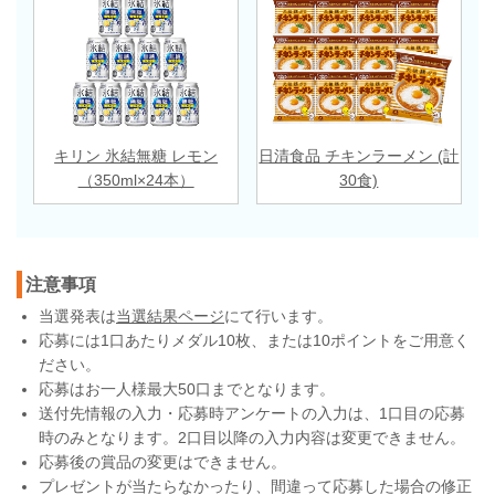
キリン 氷結無糖 レモン
日清食品 チキンラーメン (計
（350ml×24本）
30食)
注意事項
当選発表は
当選結果ページ
にて行います。
応募には1口あたりメダル10枚、または10ポイントをご用意く
ださい。
応募はお一人様最大50口までとなります。
送付先情報の入力・応募時アンケートの入力は、1口目の応募
時のみとなります。2口目以降の入力内容は変更できません。
応募後の賞品の変更はできません。
プレゼントが当たらなかったり、間違って応募した場合の修正