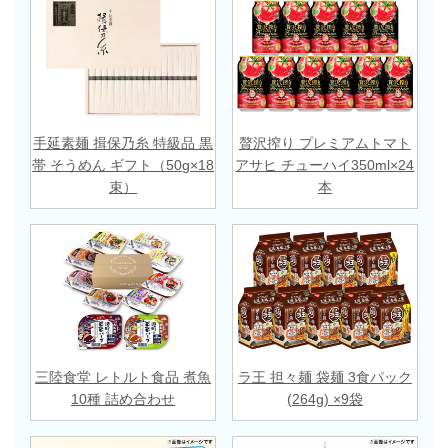
手延素麺 揖保乃糸 特級品 黒
贅沢搾り プレミアムトマト
帯 そうめん ギフト（50g×18
アサヒ チューハイ350ml×24
束）
本
三陸食堂 レトルト食品 煮魚
ラ王 担々麺 袋麺 3食パック
10種 詰め合わせ
(264g) ×9袋