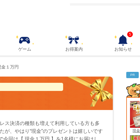
5
ゲーム
お得案内
お知らせ
現金１万円
PR
レス決済の種類も増えて利用している方も多
現金
たが、やはり“現金”のプレゼントは嬉しいです
こで今回は【 現金１万円 】を1名様にお届けし