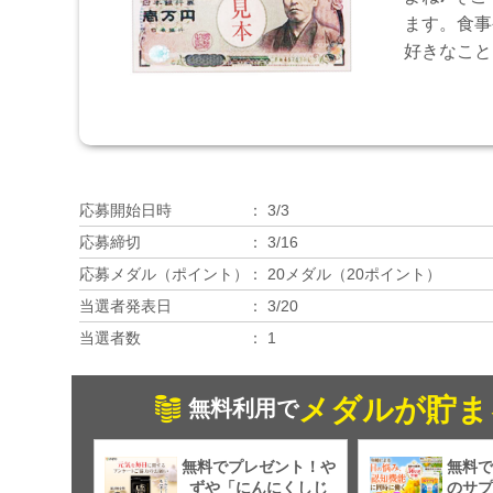
ます。食事
好きなこと
応募開始日時
3/3
応募締切
3/16
応募メダル（ポイント）
20メダル（20ポイント）
当選者発表日
3/20
当選者数
1
メダルが貯ま
無料利用で
無料でプレゼント！や
無料で
ずや「にんにくしじ
のサプ