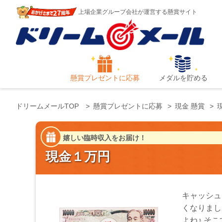
上場企業グループ会社が運営する懸賞サイト
懸賞プレゼントに応募
メダルを貯める
ドリームメールTOP
懸賞プレゼントに応募
現金 懸賞
嬉しい臨時収入をお届け！
現金１万円
キャッシュ
くなりまし
よね♪ そ