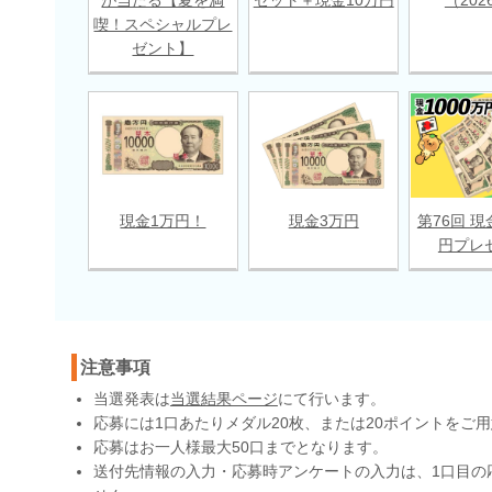
喫！スペシャルプレ
ゼント】
現金1万円！
現金3万円
第76回 現
円プレ
注意事項
当選発表は
当選結果ページ
にて行います。
応募には1口あたりメダル20枚、または20ポイントをご
応募はお一人様最大50口までとなります。
送付先情報の入力・応募時アンケートの入力は、1口目の