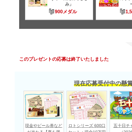
み」
900メダル
1,
このプレゼントの応募は終了いたしました
現在応募受付中の懸
現金やビール券など
ロトシリーズ 600口
五十日チ
が当たる【夏を満
セット＋現金10万円
（202