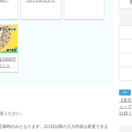
金1000万
ゼント
PR
【楽天
ョップ
11倍
用意ください。
応募時のみとなります。2口目以降の入力内容は変更できま