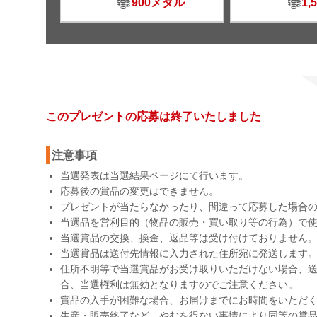
900メダル
1,
このプレゼントの応募は終了いたしました
注意事項
当選発表は
当選結果ページ
にて行います。
応募後の賞品の変更はできません。
プレゼントが当たらなかったり、間違って応募した場合
当選品を営利目的（物品の販売・買い取り等の行為）で
当選賞品の交換、換金、返品等は受け付けておりません
当選賞品は送付先情報に入力された住所宛に発送します
住所不明等で当選賞品がお受け取りいただけない場合、送
合、当選権利は無効となりますのでご注意ください。
賞品の入手が困難な場合、お届けまでにお時間をいただ
生産・販売終了など、やむを得ない事情により同等の賞