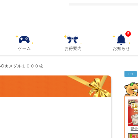
5
ゲーム
お得案内
お知らせ
NGO★メダル１０００枚
PR
現金