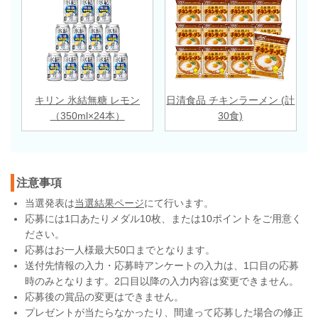
キリン 氷結無糖 レモン
日清食品 チキンラーメン (計
（350ml×24本）
30食)
注意事項
当選発表は
当選結果ページ
にて行います。
応募には1口あたりメダル10枚、または10ポイントをご用意く
ださい。
応募はお一人様最大50口までとなります。
送付先情報の入力・応募時アンケートの入力は、1口目の応募
時のみとなります。2口目以降の入力内容は変更できません。
応募後の賞品の変更はできません。
プレゼントが当たらなかったり、間違って応募した場合の修正