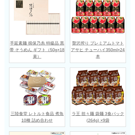
手延素麺 揖保乃糸 特級品 黒
贅沢搾り プレミアムトマト
帯 そうめん ギフト（50g×18
アサヒ チューハイ350ml×24
束）
本
三陸食堂 レトルト食品 煮魚
ラ王 担々麺 袋麺 3食パック
10種 詰め合わせ
(264g) ×9袋