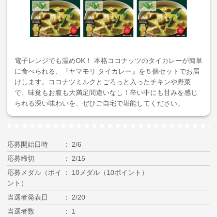
電子レンジでも温めOK！ 本格ココナッツのタイカレーが簡単
に食べられる、『ヤマモリ タイカレー』を５個セットでお届
けします。ココナツミルクとごろっと入ったチキンや野菜
で、味覚もお腹も大満足間違いなし！辛い中にも甘みを感じ
られる深い味わいを、ぜひご自宅で堪能してください。
応募開始日時
2/6
応募締切
2/15
応募メダル（ポイ
10メダル（10ポイント）
ント）
当選者発表日
2/20
当選者数
1