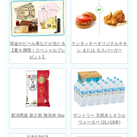
現金やビール券などが当たる
ケンタッキーオリジナルチキ
【夏を満喫！スペシャルプレ
ン または モスバーガー
ゼント】
新潟県産 新之助 無洗米 5kg
サントリー 天然水ミネラル
ウォーター (2L×18本)