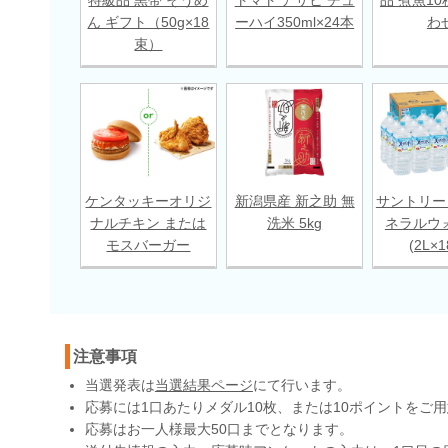
ん ギフト（50g×18
ーハイ350ml×24本
わ
束）
ケンタッキーオリジ
新潟県産 新之助 無
サントリー
ナルチキン または
洗米 5kg
ネラルウ
モスバーガー
(2L×
注意事項
当選発表は
当選結果ページ
にて行います。
応募には1口あたりメダル10枚、または10ポイントをご
応募はお一人様最大50口までとなります。