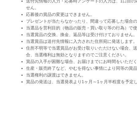
送付先情報の入力・応募時アンケートの入力は、1口目の
せん。
応募後の賞品の変更はできません。
プレゼントが当たらなかったり、間違って応募した場合
当選品を営利目的（物品の販売・買い取り等の行為）で
当選賞品の交換、換金、返品等は受け付けておりません
当選賞品は送付先情報に入力された住所宛に発送します
住所不明等で当選賞品がお受け取りいただけない場合、送
合、当選権利は無効となりますのでご注意ください。
賞品の入手が困難な場合、お届けまでにお時間をいただ
生産・販売終了など、やむを得ない事情により同等の賞
当選権利の譲渡はできません。
賞品の発送は、当選発表より1ヶ月～1ヶ月半程度を予定