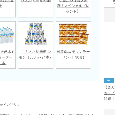
せ
喫！スペシャルプレ
ゼント】
 天然水ミ
キリン 氷結無糖 レ
日清食品 チキンラー
ォーター
モン（350ml×24本）
メン (計30食)
18本)
PR
【楽天
ョップ
11倍
用意ください。