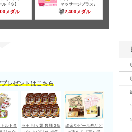
ールドＳ】
マッサージプラス』
500メダル
2,400メダル
賞プレゼントはこちら
レトルト食
ラ王 担々麺 袋麺 3食
現金やビール券など
種 詰め合
パック(264g) ×9袋
が当たる【夏を満