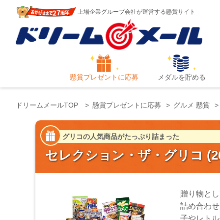
上場企業グループ会社が運営する懸賞サイト
懸賞プレゼントに応募
メダルを貯める
ドリームメールTOP
懸賞プレゼントに応募
グルメ 懸賞
グリコの人気商品がたっぷり詰まった
セレクション・ザ・グリコ (2
贈り物とし
詰め合わせ
子やレトル