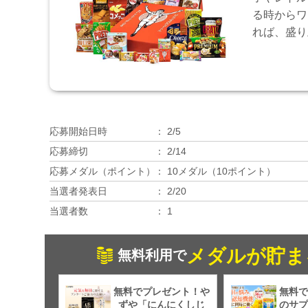
る時からワ
れば、盛り
応募開始日時
2/5
応募締切
2/14
応募メダル（ポイント）
10メダル（10ポイント）
当選者発表日
2/20
当選者数
1
メダルが貯ま
無料利用で
無料でプレゼント！や
無料で
ずや「にんにくしじ
のサプ