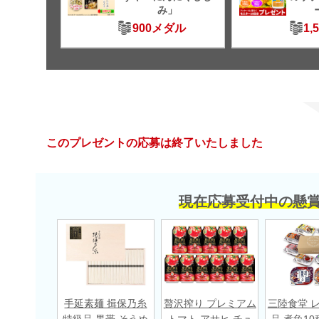
み」
900メダル
1,
このプレゼントの応募は終了いたしました
現在応募受付中の懸
手延素麺 揖保乃糸
贅沢搾り プレミアム
三陸食堂 
特級品 黒帯 そうめ
トマト アサヒ チュ
品 煮魚10