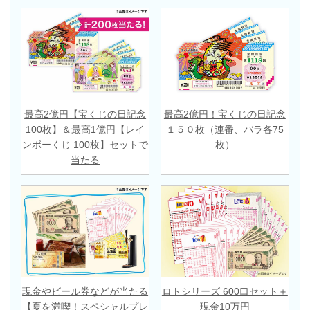
最高2億円【宝くじの日記念
最高2億円！宝くじの日記念
100枚】＆最高1億円【レイ
１５０枚（連番、バラ各75
ンボーくじ 100枚】セットで
枚）
当たる
現金やビール券などが当たる
ロトシリーズ 600口セット＋
【夏を満喫！スペシャルプレ
現金10万円