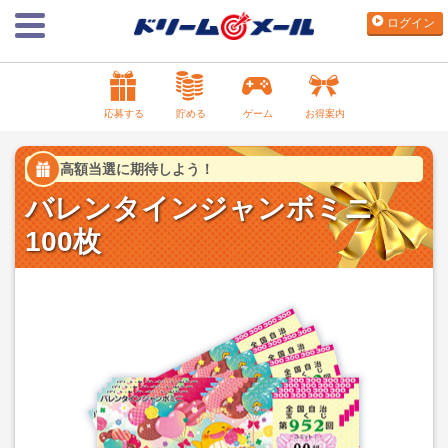
ログイン
応募する
貯める
ゲーム
お得案内
高額当選に期待しよう！
バレンタインジャンボミニ
100枚