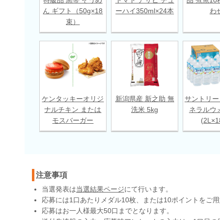
ん ギフト（50g×18
ーハイ350ml×24本
わ
束）
ケンタッキーオリジ
新潟県産 新之助 無
サントリー
ナルチキン または
洗米 5kg
ネラルウ
モスバーガー
(2L×
注意事項
当選発表は
当選結果ページ
にて行います。
応募には1口あたりメダル10枚、または10ポイントをご
応募はお一人様最大50口までとなります。