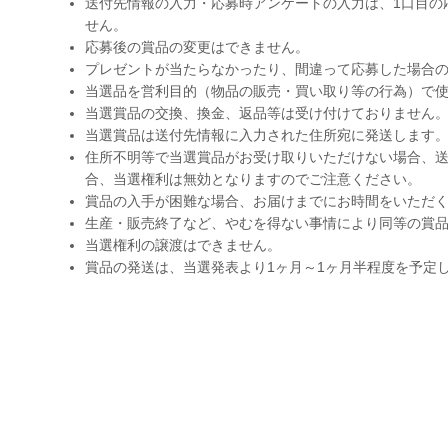
送付先情報の入力・応募時アンケートの入力は、1口目の
せん。
応募後の賞品の変更はできません。
プレゼントが当たらなかったり、間違って応募した場合
当選品を営利目的（物品の販売・買い取り等の行為）で
当選賞品の交換、換金、返品等は受け付けておりません
当選賞品は送付先情報に入力された住所宛に発送します
住所不明等で当選賞品がお受け取りいただけない場合、送
合、当選権利は無効となりますのでご注意ください。
賞品の入手が困難な場合、お届けまでにお時間をいただ
生産・販売終了など、やむを得ない事情により同等の賞
当選権利の譲渡はできません。
賞品の発送は、当選発表より1ヶ月～1ヶ月半程度を予定