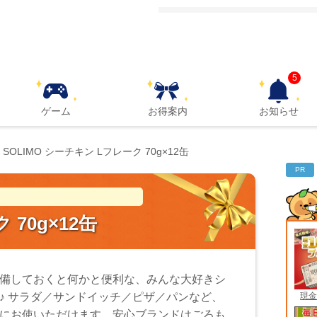
5
ゲーム
お得案内
お知らせ
SOLIMO シーチキン Lフレーク 70g×12缶
PR
 70g×12缶
備しておくと何かと便利な、みんな大好きシ
現金
♪ サラダ／サンドイッチ／ピザ／パンなど、
にお使いただけます。安心ブランドはごろも