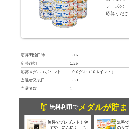
フーズの「
応募くださ
応募開始日時
1/16
応募締切
1/25
応募メダル（ポイント）
10メダル（10ポイント）
当選者発表日
1/30
当選者数
1
メダルが貯ま
無料利用で
無料でプレゼント！や
無料で
ずや「にんにくしじ
のサプ