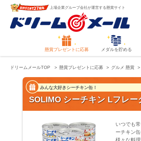
上場企業グループ会社が運営する懸賞サイト
懸賞プレゼントに応募
メダルを貯める
ドリームメールTOP
懸賞プレゼントに応募
グルメ 懸賞
みんな大好きシーチキン缶！
SOLIMO シーチキン Lフレーク
いつでも常
ーチキン缶
様々な料理