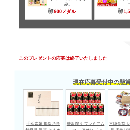
み」
900メダル
1,
このプレゼントの応募は終了いたしました
現在応募受付中の懸
手延素麺 揖保乃糸
贅沢搾り プレミアム
三陸食堂 
特級品 黒帯 そうめ
トマト アサヒ チュ
品 煮魚10