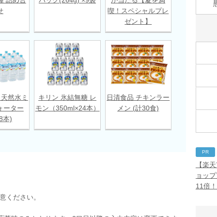
せ
喫！スペシャルプレ
ゼント】
 天然水ミ
キリン 氷結無糖 レ
日清食品 チキンラー
ォーター
モン（350ml×24本）
メン (計30食)
18本)
PR
【楽天
ョップ
11倍
用意ください。