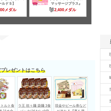
ールドＳ】
マッサージプラス』
500メダル
2,400メダル
賞プレゼントはこちら
レトルト食
ラ王 担々麺 袋麺 3食
現金やビール券など
種 詰め合
パック(264g) ×9袋
が当たる【夏を満