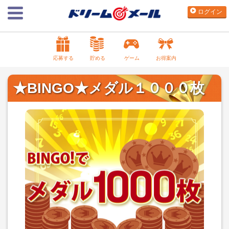
ログイン
応募する
貯める
ゲーム
お得案内
★BINGO★メダル１０００枚