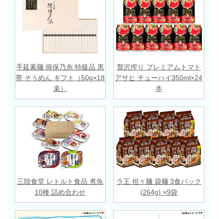
手延素麺 揖保乃糸 特級品 黒
贅沢搾り プレミアムトマト
帯 そうめん ギフト（50g×18
アサヒ チューハイ350ml×24
束）
本
三陸食堂 レトルト食品 煮魚
ラ王 担々麺 袋麺 3食パック
10種 詰め合わせ
(264g) ×9袋