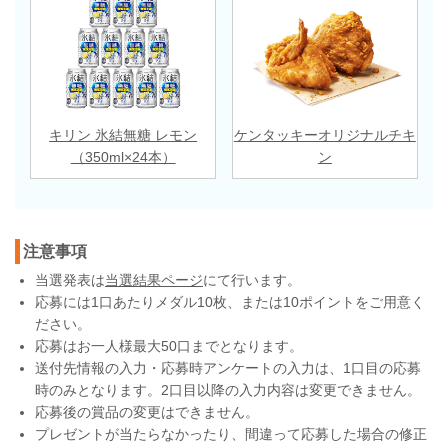
キリン 氷結無糖 レモン
ケンタッキーオリジナルチキ
（350ml×24本）
ン
注意事項
当選発表は
当選結果ページ
にて行います。
応募には1口あたりメダル10枚、または10ポイントをご用意く
ださい。
応募はお一人様最大50口までとなります。
送付先情報の入力・応募時アンケートの入力は、1口目の応募
時のみとなります。2口目以降の入力内容は変更できません。
応募後の賞品の変更はできません。
プレゼントが当たらなかったり、間違って応募した場合の修正