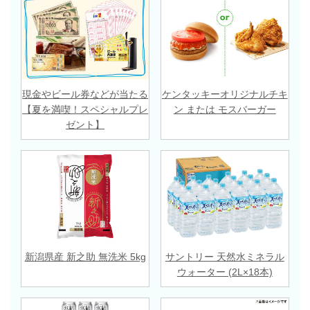
現金やビール券などが当たる
ケンタッキーオリジナルチキ
【夏を満喫！スペシャルプレ
ン または モスバーガー
ゼント】
新潟県産 新之助 無洗米 5kg
サントリー 天然水ミネラル
ウォーター (2L×18本)