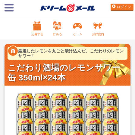
ログイン
応募する
貯める
ゲーム
お得案内
厳選したレモンを丸ごと漬け込んだ、こだわりのレモン
サワー！
こだわり酒場のレモンサワー
缶 350ml×24本