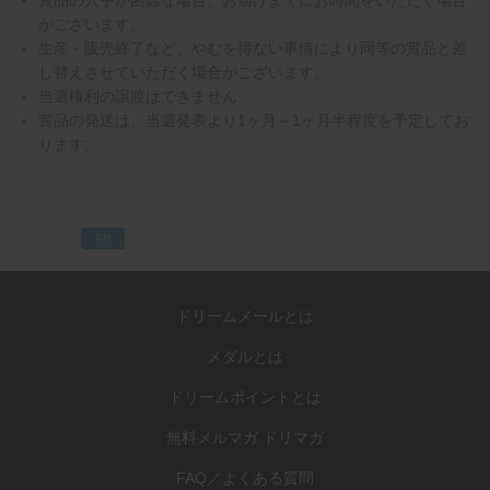
賞品の入手が困難な場合、お届けまでにお時間をいただく場合
がございます。
生産・販売終了など、やむを得ない事情により同等の賞品と差
し替えさせていただく場合がございます。
当選権利の譲渡はできません。
賞品の発送は、当選発表より1ヶ月～1ヶ月半程度を予定してお
ります。
PR
ドリームメールとは
メダルとは
ドリームポイントとは
無料メルマガ ドリマガ
FAQ／よくある質問