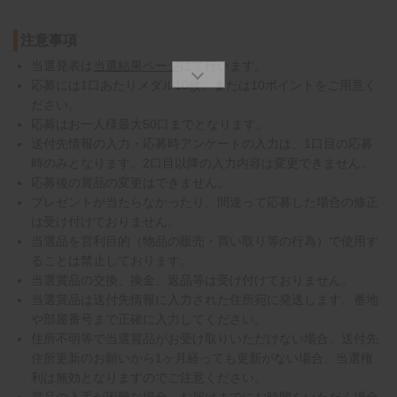
注意事項
当選発表は
当選結果ページ
にて行います。
応募には1口あたりメダル10枚、または10ポイントをご用意く
ださい。
応募はお一人様最大50口までとなります。
送付先情報の入力・応募時アンケートの入力は、1口目の応募
時のみとなります。2口目以降の入力内容は変更できません。
応募後の賞品の変更はできません。
プレゼントが当たらなかったり、間違って応募した場合の修正
は受け付けておりません。
当選品を営利目的（物品の販売・買い取り等の行為）で使用す
ることは禁止しております。
当選賞品の交換、換金、返品等は受け付けておりません。
当選賞品は送付先情報に入力された住所宛に発送します。番地
や部屋番号まで正確に入力してください。
住所不明等で当選賞品がお受け取りいただけない場合、送付先
住所更新のお願いから1ヶ月経っても更新がない場合、当選権
利は無効となりますのでご注意ください。