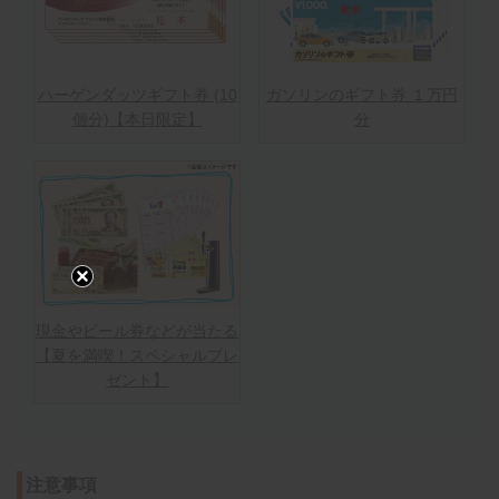
ハーゲンダッツギフト券 (10
ガソリンのギフト券 １万円
個分)【本日限定】
分
現金やビール券などが当たる
【夏を満喫！スペシャルプレ
ゼント】
注意事項