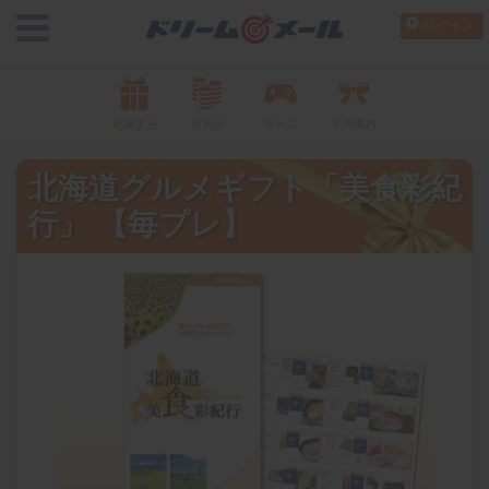
ログイン
応募する
貯める
ゲーム
お得案内
北海道グルメギフト「美食彩紀
行」 【毎プレ】