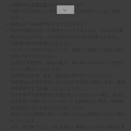
当選発表は
当選結果ページ
にて行います。
応募には1口あたりメダル10枚、または10ポイントをご用意く
ださい。
応募はお一人様最大50口までとなります。
送付先情報の入力・応募時アンケートの入力は、1口目の応募
時のみとなります。2口目以降の入力内容は変更できません。
応募後の賞品の変更はできません。
プレゼントが当たらなかったり、間違って応募した場合の修正
は受け付けておりません。
当選品を営利目的（物品の販売・買い取り等の行為）で使用す
ることは禁止しております。
当選賞品の交換、換金、返品等は受け付けておりません。
当選賞品は送付先情報に入力された住所宛に発送します。番地
や部屋番号まで正確に入力してください。
住所不明等で当選賞品がお受け取りいただけない場合、送付先
住所更新のお願いから1ヶ月経っても更新がない場合、当選権
利は無効となりますのでご注意ください。
賞品の入手が困難な場合、お届けまでにお時間をいただく場合
がございます。
生産・販売終了など、やむを得ない事情により同等の賞品と差