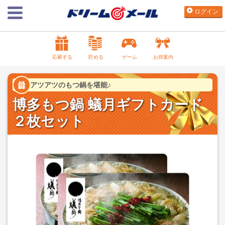
ログイン
応募する
貯める
ゲーム
お得案内
アツアツのもつ鍋を堪能♪
博多もつ鍋 蟻月ギフトカード
２枚セット