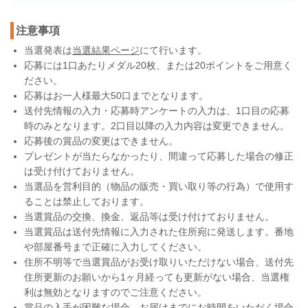
注意事項
当選発表は
当選結果ページ
にて行います。
応募には1口あたりメダル20枚、または20ポイントをご用意く
ださい。
応募はお一人様最大50口までとなります。
送付先情報の入力・応募時アンケートの入力は、1口目の応募
時のみとなります。2口目以降の入力内容は変更できません。
応募後の賞品の変更はできません。
プレゼントが当たらなかったり、間違って応募した場合の修正
は受け付けておりません。
当選品を営利目的（物品の販売・買い取り等の行為）で使用す
ることは禁止しております。
当選賞品の交換、換金、返品等は受け付けておりません。
当選賞品は送付先情報に入力された住所宛に発送します。番地
や部屋番号まで正確に入力してください。
住所不明等で当選賞品がお受け取りいただけない場合、送付先
住所更新のお願いから1ヶ月経っても更新がない場合、当選権
利は無効となりますのでご注意ください。
賞品の入手が困難な場合、お届けまでにお時間をいただく場合