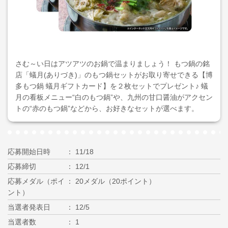
さむ～い日はアツアツのお鍋で温まりましょう！ もつ鍋の銘
店「蟻月(ありづき)」のもつ鍋セットがお取り寄せできる【博
多もつ鍋 蟻月ギフトカード】を２枚セットでプレゼント♪ 蟻
月の看板メニュー“白のもつ鍋”や、九州の甘口醤油がアクセン
トの“赤のもつ鍋”などから、お好きなセットが選べます。
応募開始日時
11/18
応募締切
12/1
応募メダル（ポイ
20メダル（20ポイント）
ント）
当選者発表日
12/5
当選者数
1