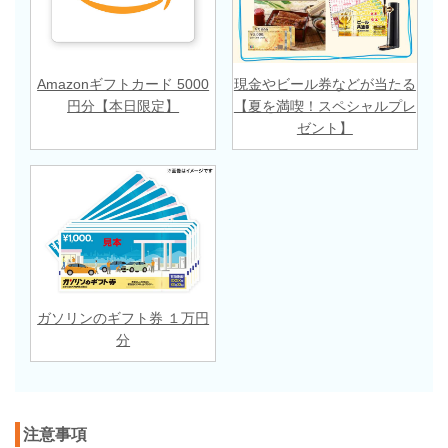
Amazonギフトカード 5000
現金やビール券などが当たる
円分【本日限定】
【夏を満喫！スペシャルプレ
ゼント】
ガソリンのギフト券 １万円
分
注意事項