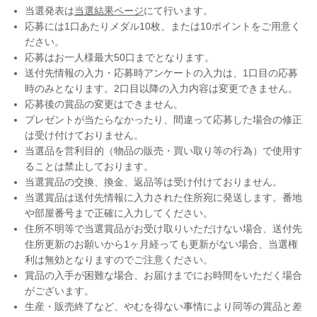
当選発表は
当選結果ページ
にて行います。
応募には1口あたりメダル10枚、または10ポイントをご用意く
ださい。
応募はお一人様最大50口までとなります。
送付先情報の入力・応募時アンケートの入力は、1口目の応募
時のみとなります。2口目以降の入力内容は変更できません。
応募後の賞品の変更はできません。
プレゼントが当たらなかったり、間違って応募した場合の修正
は受け付けておりません。
当選品を営利目的（物品の販売・買い取り等の行為）で使用す
ることは禁止しております。
当選賞品の交換、換金、返品等は受け付けておりません。
当選賞品は送付先情報に入力された住所宛に発送します。番地
や部屋番号まで正確に入力してください。
住所不明等で当選賞品がお受け取りいただけない場合、送付先
住所更新のお願いから1ヶ月経っても更新がない場合、当選権
利は無効となりますのでご注意ください。
賞品の入手が困難な場合、お届けまでにお時間をいただく場合
がございます。
生産・販売終了など、やむを得ない事情により同等の賞品と差