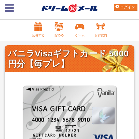
ログイン
応募する
貯める
ゲーム
お得案内
バニラVisaギフトカード 5000
円分【毎プレ】