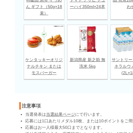
ん ギフト（50g×18
ーハイ350ml×24本
わ
束）
ケンタッキーオリジ
新潟県産 新之助 無
サントリー
ナルチキン または
洗米 5kg
ネラルウ
モスバーガー
(2L×
注意事項
当選発表は
当選結果ページ
にて行います。
応募には1口あたりメダル10枚、または10ポイントをご
応募はお一人様最大50口までとなります。