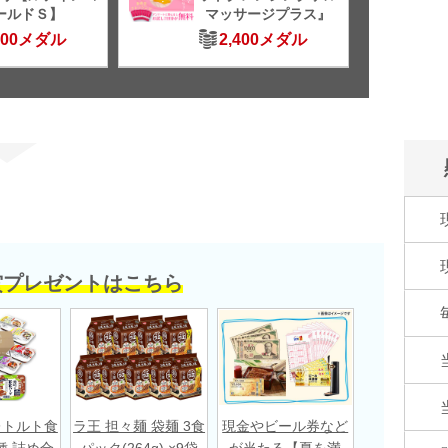
ールドＳ】
マッサージプラス』
500メダル
2,400メダル
賞プレゼントはこちら
レトルト食
ラ王 担々麺 袋麺 3食
現金やビール券など
種 詰め合
パック(264g) ×9袋
が当たる【夏を満