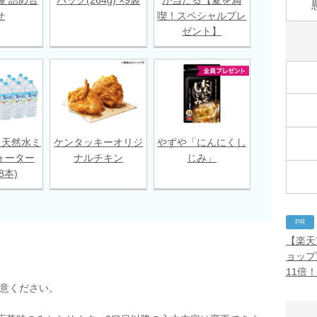
せ
喫！スペシャルプレ
ゼント】
 天然水ミ
ケンタッキーオリジ
やずや「にんにくし
ォーター
ナルチキン
じみ」
18本)
PR
【楽天
ョップ
11倍
用意ください。