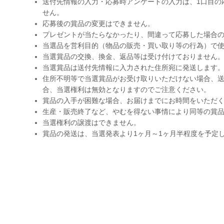
送付先情報の入力・応募時アンケートの入力は、1口目の
せん。
応募後の賞品の変更はできません。
プレゼントが当たらなかったり、間違って応募した場合
当選品を営利目的（物品の販売・買い取り等の行為）で
当選賞品の交換、換金、返品等は受け付けておりません
当選賞品は送付先情報に入力された住所宛に発送します
住所不明等で当選賞品がお受け取りいただけない場合、送
合、当選権利は無効となりますのでご注意ください。
賞品の入手が困難な場合、お届けまでにお時間をいただ
生産・販売終了など、やむを得ない事情により同等の賞
当選権利の譲渡はできません。
賞品の発送は、当選発表より1ヶ月～1ヶ月半程度を予定