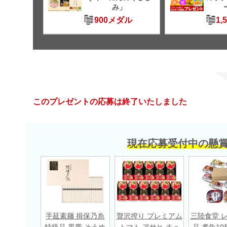
み」
900メダル
1,
このプレゼントの応募は終了いたしました
現在応募受付中の懸
手延素麺 揖保乃糸
贅沢搾り プレミアム
三陸食堂 
特級品 黒帯 そうめ
トマト アサヒ チュ
品 煮魚10