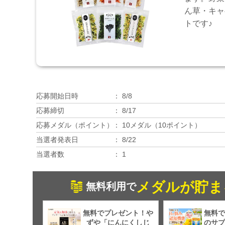
ん草・キャ
トです♪
応募開始日時
8/8
応募締切
8/17
応募メダル（ポイント）
10メダル（10ポイント）
当選者発表日
8/22
当選者数
1
メダルが貯ま
無料利用で
無料でプレゼント！や
無料で
ずや「にんにくしじ
のサプ