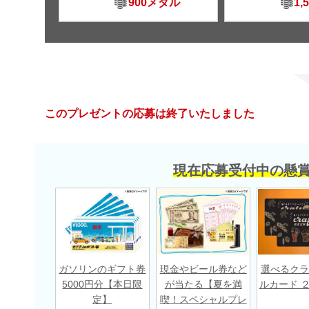
900メダル
1,
このプレゼントの応募は終了いたしました
現在応募受付中の懸
ガソリンのギフト券
現金やビール券など
選べるクラ
5000円分【本日限
が当たる【夏を満
ルカード 
定】
喫！スペシャルプレ