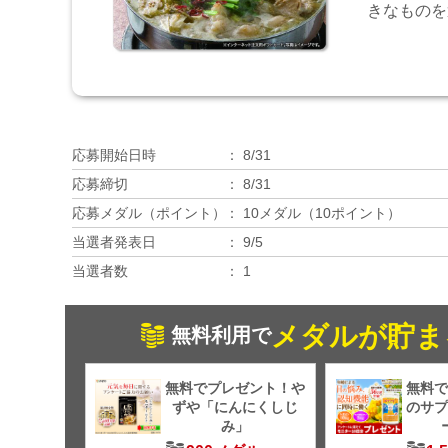
きなものを
応募開始日時
8/31
応募締切
8/31
応募メダル（ポイント）
10メダル（10ポイント）
当選者発表日
9/5
当選者数
1
メダルが貯ま
無料利用で
無料でプレゼント！や
無料で
ずや「にんにくしじ
のサプ
み」