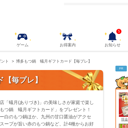
5
ゲーム
お得案内
お知らせ
ゼント
博多もつ鍋 蟻月ギフトカード【毎プレ】
PR
ド【毎プレ】
店「蟻月(ありづき)」の美味しさが家庭で楽し
もつ鍋 蟻月ギフトカード」をプレゼント！
ー白のもつ鍋ほか、九州の甘口醤油がアクセ
現金
スープが旨い赤のもつ鍋など、計4種からお好