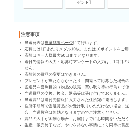
ゼント】
注意事項
当選発表は
当選結果ページ
にて行います。
応募には1口あたりメダル10枚、または10ポイントをご
応募はお一人様最大50口までとなります。
送付先情報の入力・応募時アンケートの入力は、1口目の
せん。
応募後の賞品の変更はできません。
プレゼントが当たらなかったり、間違って応募した場合
当選品を営利目的（物品の販売・買い取り等の行為）で
当選賞品の交換、換金、返品等は受け付けておりません
当選賞品は送付先情報に入力された住所宛に発送します
住所不明等で当選賞品がお受け取りいただけない場合、送
合、当選権利は無効となりますのでご注意ください。
賞品の入手が困難な場合、お届けまでにお時間をいただ
生産・販売終了など、やむを得ない事情により同等の賞