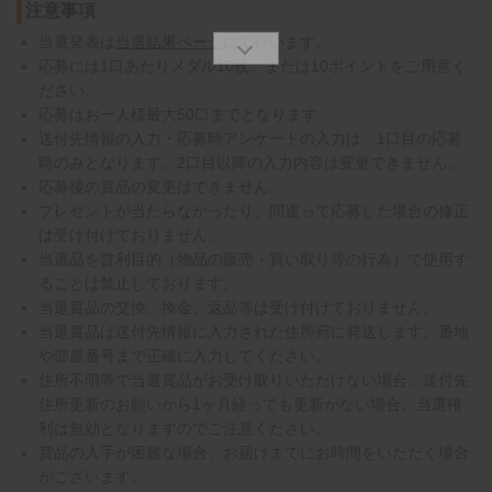
注意事項
当選発表は
当選結果ページ
にて行います。
応募には1口あたりメダル10枚、または10ポイントをご用意く
ださい。
応募はお一人様最大50口までとなります。
送付先情報の入力・応募時アンケートの入力は、1口目の応募
時のみとなります。2口目以降の入力内容は変更できません。
応募後の賞品の変更はできません。
プレゼントが当たらなかったり、間違って応募した場合の修正
は受け付けておりません。
当選品を営利目的（物品の販売・買い取り等の行為）で使用す
ることは禁止しております。
当選賞品の交換、換金、返品等は受け付けておりません。
当選賞品は送付先情報に入力された住所宛に発送します。番地
や部屋番号まで正確に入力してください。
住所不明等で当選賞品がお受け取りいただけない場合、送付先
住所更新のお願いから1ヶ月経っても更新がない場合、当選権
利は無効となりますのでご注意ください。
賞品の入手が困難な場合、お届けまでにお時間をいただく場合
がございます。