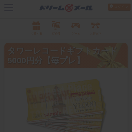
ログイン
応募する
貯める
ゲーム
お得案内
タワーレコードギフトカード
5000円分【毎プレ】