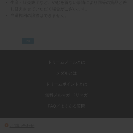
生産・販売終了など、やむを得ない事情により同等の賞品と差
し替えさせていただく場合がございます。
当選権利の譲渡はできません。
PR
ドリームメールとは
メダルとは
ドリームポイントとは
無料メルマガ ドリマガ
FAQ／よくある質問
お問い合わせ