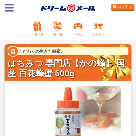
ログイン
応募する
貯める
ゲーム
お得案内
こだわりの生きた蜂蜜♪
はちみつ 専門店【かの蜂】 国
産 百花蜂蜜 500g