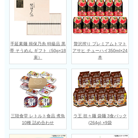
手延素麺 揖保乃糸 特級品 黒
贅沢搾り プレミアムトマト
帯 そうめん ギフト（50g×18
アサヒ チューハイ350ml×24
束）
本
三陸食堂 レトルト食品 煮魚
ラ王 担々麺 袋麺 3食パック
10種 詰め合わせ
(264g) ×9袋