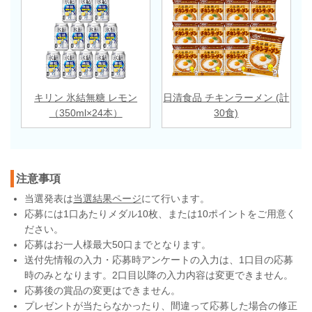
キリン 氷結無糖 レモン
日清食品 チキンラーメン (計
（350ml×24本）
30食)
注意事項
当選発表は
当選結果ページ
にて行います。
応募には1口あたりメダル10枚、または10ポイントをご用意く
ださい。
応募はお一人様最大50口までとなります。
送付先情報の入力・応募時アンケートの入力は、1口目の応募
時のみとなります。2口目以降の入力内容は変更できません。
応募後の賞品の変更はできません。
プレゼントが当たらなかったり、間違って応募した場合の修正