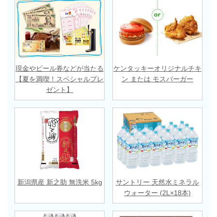
現金やビール券などが当たる
ケンタッキーオリジナルチキ
【夏を満喫！スペシャルプレ
ン または モスバーガー
ゼント】
新潟県産 新之助 無洗米 5kg
サントリー 天然水ミネラル
ウォーター (2L×18本)