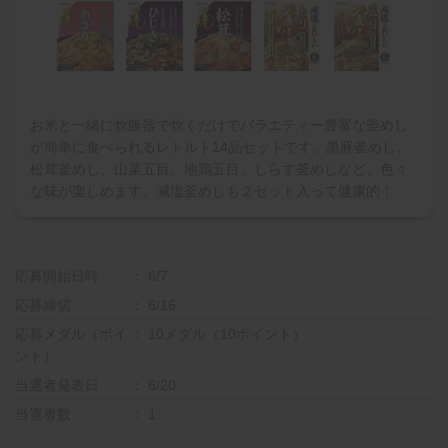
お米と一緒に炊飯器で炊くだけでバラエティー豊富な釜めし
が簡単に食べられるレトルト14品セットです。黒豚釜めし、
松茸釜めし、山菜五目、地鶏五目、しらす釜めしなど、色々
な味が楽しめます。減塩釜めしも２セット入って健康的！
応募開始日時
6/7
応募締切
6/16
応募メダル（ポイ
10メダル（10ポイント）
ント）
当選者発表日
6/20
当選者数
1