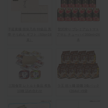
手延素麺 揖保乃糸 特級品 黒
贅沢搾り プレミアムトマト
帯 そうめん ギフト（50g×18
アサヒ チューハイ350ml×24
束）
本
三陸食堂 レトルト食品 煮魚
ラ王 担々麺 袋麺 3食パック
10種 詰め合わせ
(264g) ×9袋