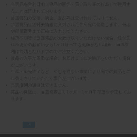
当選品を営利目的（物品の販売・買い取り等の行為）で使用す
ることは禁止しております。
当選賞品の交換、換金、返品等は受け付けておりません。
当選賞品は送付先情報に入力された住所宛に発送します。番地
や部屋番号まで正確に入力してください。
住所不明等で当選賞品がお受け取りいただけない場合、送付先
住所更新のお願いから1ヶ月経っても更新がない場合、当選権
利は無効となりますのでご注意ください。
賞品の入手が困難な場合、お届けまでにお時間をいただく場合
がございます。
生産・販売終了など、やむを得ない事情により同等の賞品と差
し替えさせていただく場合がございます。
当選権利の譲渡はできません。
賞品の発送は、当選発表より1ヶ月～1ヶ月半程度を予定してお
ります。
PR