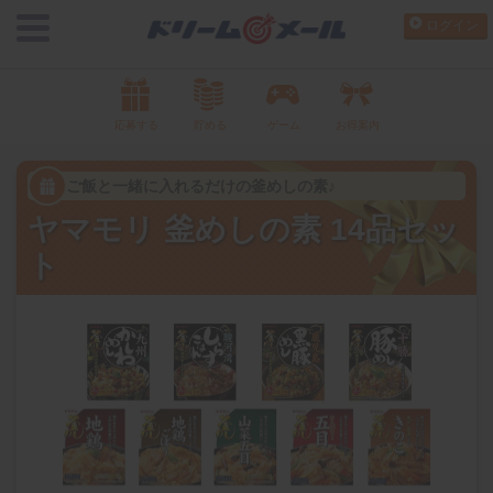
ログイン
応募する
貯める
ゲーム
お得案内
ご飯と一緒に入れるだけの釜めしの素♪
ヤマモリ 釜めしの素 14品セッ
ト