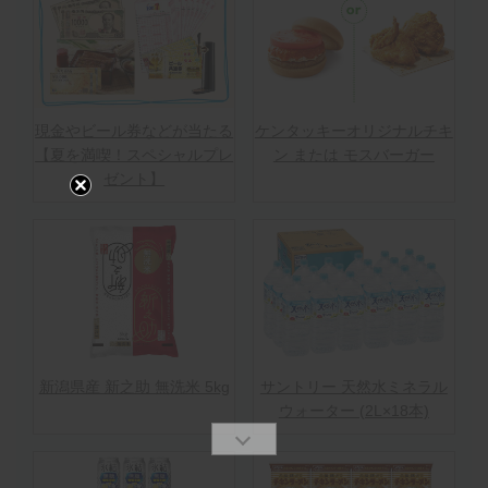
現金やビール券などが当たる
ケンタッキーオリジナルチキ
【夏を満喫！スペシャルプレ
ン または モスバーガー
ゼント】
新潟県産 新之助 無洗米 5kg
サントリー 天然水ミネラル
ウォーター (2L×18本)