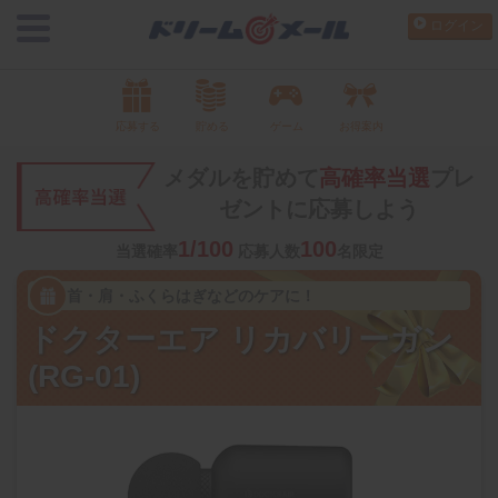
ログイン
応募する
貯める
ゲーム
お得案内
メダルを貯めて
高確率当選
プレ
ゼントに応募しよう
1/100
100
当選確率
応募人数
名限定
首・肩・ふくらはぎなどのケアに！
ドクターエア リカバリーガン
(RG-01)