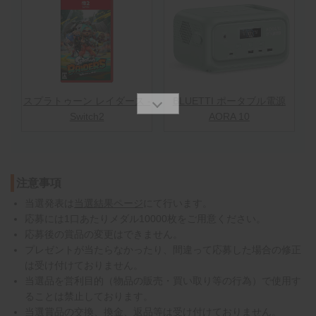
スプラトゥーン レイダース -
BLUETTI ポータブル電源
Switch2
AORA 10
注意事項
当選発表は
当選結果ページ
にて行います。
応募には1口あたりメダル10000枚をご用意ください。
応募後の賞品の変更はできません。
プレゼントが当たらなかったり、間違って応募した場合の修正
は受け付けておりません。
当選品を営利目的（物品の販売・買い取り等の行為）で使用す
ることは禁止しております。
当選賞品の交換、換金、返品等は受け付けておりません。