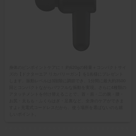
身体のピンポイントケアに！ 約620gの軽量＋コンパクトサイ
ズの【ドクターエア リカバリーガン】を1名様にプレゼント
します。振動レベルは3段階に調節でき、1分間に最大約3500
回とコンパクトながらパワフルな振動を実現。さらに4種類の
アタッチメントを付け替えることで、首・肩・二の腕・腰・
お尻・太もも・ふくらはぎ・足裏など、全身のケアができま
すよ♪ 充電式コードレスだから、使う場所を選ばないのも嬉
しいポイント。