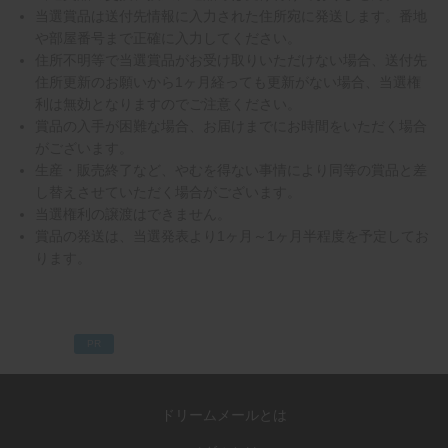
当選賞品は送付先情報に入力された住所宛に発送します。番地
や部屋番号まで正確に入力してください。
住所不明等で当選賞品がお受け取りいただけない場合、送付先
住所更新のお願いから1ヶ月経っても更新がない場合、当選権
利は無効となりますのでご注意ください。
賞品の入手が困難な場合、お届けまでにお時間をいただく場合
がございます。
生産・販売終了など、やむを得ない事情により同等の賞品と差
し替えさせていただく場合がございます。
当選権利の譲渡はできません。
賞品の発送は、当選発表より1ヶ月～1ヶ月半程度を予定してお
ります。
PR
ドリームメールとは