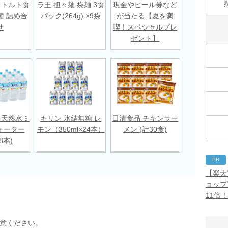
レトルト食
ラ王 担々麺 袋麺 3食
現金やビール券など
種 詰め合
パック(264g) ×9袋
が当たる【夏を満
せ
喫！スペシャルプレ
ゼント】
 天然水ミ
キリン 氷結無糖 レ
日清食品 チキンラー
ォーター
モン（350ml×24本）
メン (計30食)
18本)
PR
【楽天
ョップ
11倍
用意ください。