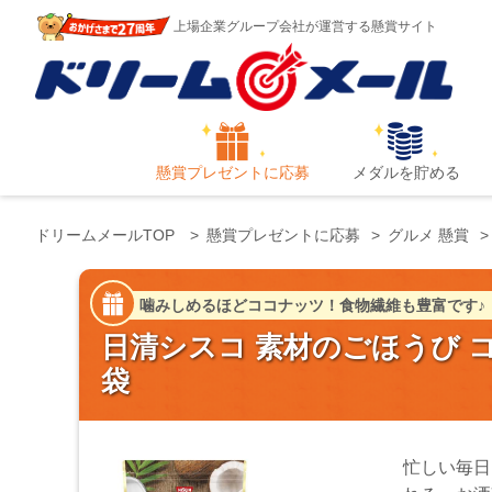
上場企業グループ会社が運営する懸賞サイト
懸賞プレゼントに応募
メダルを貯める
ドリームメールTOP
懸賞プレゼントに応募
グルメ 懸賞
噛みしめるほどココナッツ！食物繊維も豊富です♪
日清シスコ 素材のごほうび ココ
袋
忙しい毎日