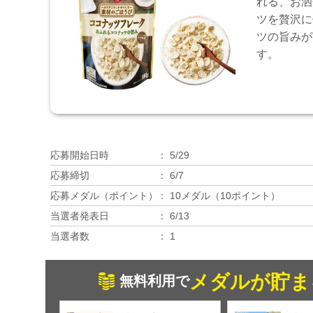
れる、お洒
ツを贅沢に
ツの旨みが
す。
応募開始日時
5/29
応募締切
6/7
応募メダル（ポイント）
10メダル（10ポイント）
当選者発表日
6/13
当選者数
1
メダルが貯ま
無料利用で