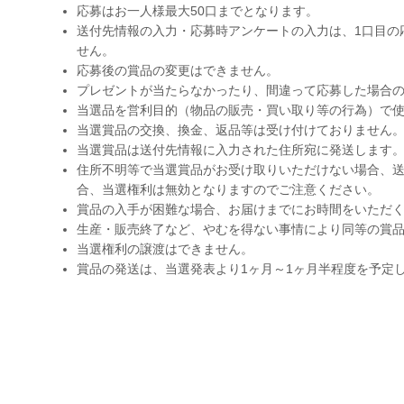
応募はお一人様最大50口までとなります。
送付先情報の入力・応募時アンケートの入力は、1口目の
せん。
応募後の賞品の変更はできません。
プレゼントが当たらなかったり、間違って応募した場合
当選品を営利目的（物品の販売・買い取り等の行為）で
当選賞品の交換、換金、返品等は受け付けておりません
当選賞品は送付先情報に入力された住所宛に発送します
住所不明等で当選賞品がお受け取りいただけない場合、送
合、当選権利は無効となりますのでご注意ください。
賞品の入手が困難な場合、お届けまでにお時間をいただ
生産・販売終了など、やむを得ない事情により同等の賞
当選権利の譲渡はできません。
賞品の発送は、当選発表より1ヶ月～1ヶ月半程度を予定