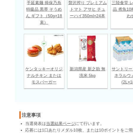
手延素麺 揖保乃糸
贅沢搾り プレミアム
三陸食堂 
特級品 黒帯 そうめ
トマト アサヒ チュ
品 煮魚10
ん ギフト（50g×18
ーハイ350ml×24本
わ
束）
ケンタッキーオリジ
新潟県産 新之助 無
サントリー
ナルチキン または
洗米 5kg
ネラルウ
モスバーガー
(2L×
注意事項
当選発表は
当選結果ページ
にて行います。
応募には1口あたりメダル10枚、または10ポイントをご