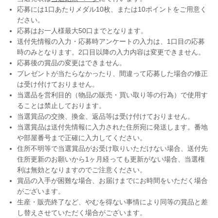
応募には1口あたりメダル10枚、または10ポイントをご用意く
ださい。
応募はお一人様最大50口までとなります。
送付先情報の入力・応募時アンケートの入力は、1口目の応募
時のみとなります。2口目以降の入力内容は変更できません。
応募後の賞品の変更はできません。
プレゼントが当たらなかったり、間違って応募した場合の修正
は受け付けておりません。
当選品を営利目的（物品の販売・買い取り等の行為）で使用す
ることは禁止しております。
当選賞品の交換、換金、返品等は受け付けておりません。
当選賞品は送付先情報に入力された住所宛に発送します。番地
や部屋番号まで正確に入力してください。
住所不明等で当選賞品がお受け取りいただけない場合、送付先
住所更新のお願いから1ヶ月経っても更新がない場合、当選権
利は無効となりますのでご注意ください。
賞品の入手が困難な場合、お届けまでにお時間をいただく場合
がございます。
生産・販売終了など、やむを得ない事情により同等の賞品と差
し替えさせていただく場合がございます。