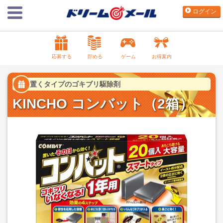
ログイン
応募する
貯める
ゲーム
お得案内
置くタイプのゴキブリ駆除剤
KINCHO コンバット（2箱）