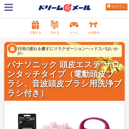
ログイン
応募する
貯める
ゲーム
お得案内
日頃の疲れを癒すにリラクゼーションヘッドスパはいか
が♪
パナソニック 頭皮エステ サロ
ンタッチタイプ（電動頭皮ブ
ラシ、音波頭皮ブラシ用洗浄ブ
ラシ付き）