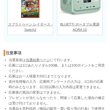
スプラトゥーン レイダース -
BLUETTI ポータブル電源
Switch2
AORA 10
注意事項
当選発表は
当選結果ページ
にて行います。
応募には1口あたりメダル100枚、または100ポイントをご用意
ください。
応募はお一人様最大50口までとなります。
送付先情報の入力・応募時アンケートの入力は、1口目の応募
時のみとなります。2口目以降の入力内容は変更できません。
応募後の賞品の変更はできません。
プレゼントが当たらなかったり、間違って応募した場合の修正
は受け付けておりません。
当選品を営利目的（物品の販売・買い取り等の行為）で使用す