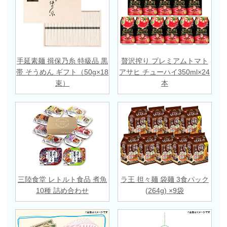
手延素麺 揖保乃糸 特級品 黒
贅沢搾り プレミアムトマト
帯 そうめん ギフト（50g×18
アサヒ チューハイ350ml×24
束）
本
三陸食堂 レトルト食品 煮魚
ラ王 担々麺 袋麺 3食パック
10種 詰め合わせ
(264g) ×9袋