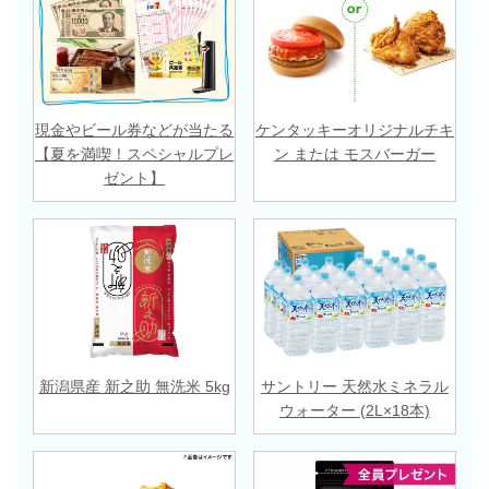
現金やビール券などが当たる
ケンタッキーオリジナルチキ
【夏を満喫！スペシャルプレ
ン または モスバーガー
ゼント】
新潟県産 新之助 無洗米 5kg
サントリー 天然水ミネラル
ウォーター (2L×18本)