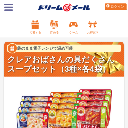
ログイン
応募する
貯める
ゲーム
お得案内
袋のまま電子レンジで温め可能
クレアおばさんの具だくさん
スープセット（3種×各4袋）