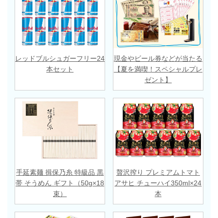
レッドブルシュガーフリー24
現金やビール券などが当たる
本セット
【夏を満喫！スペシャルプレ
ゼント】
手延素麺 揖保乃糸 特級品 黒
贅沢搾り プレミアムトマト
帯 そうめん ギフト（50g×18
アサヒ チューハイ350ml×24
束）
本