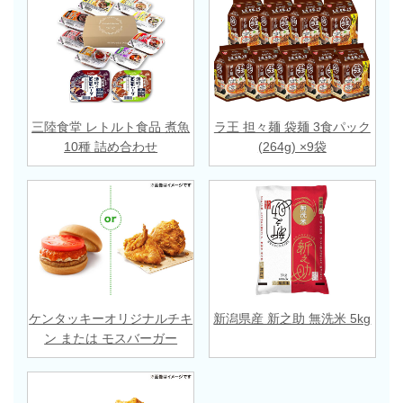
三陸食堂 レトルト食品 煮魚
ラ王 担々麺 袋麺 3食パック
10種 詰め合わせ
(264g) ×9袋
ケンタッキーオリジナルチキ
新潟県産 新之助 無洗米 5kg
ン または モスバーガー