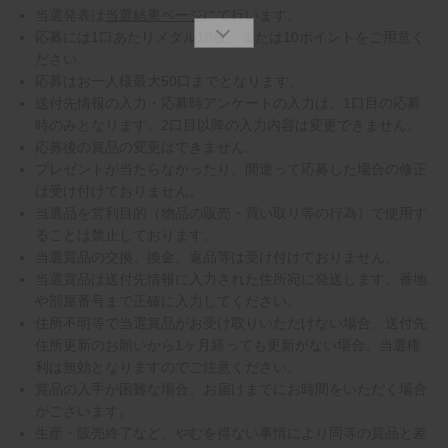
当選発表は
当選結果ページ
にて行います。
応募には1口あたりメダル10枚、または10ポイントをご用意く
ださい。
応募はお一人様最大50口までとなります。
送付先情報の入力・応募時アンケートの入力は、1口目の応募
時のみとなります。2口目以降の入力内容は変更できません。
応募後の賞品の変更はできません。
プレゼントが当たらなかったり、間違って応募した場合の修正
は受け付けておりません。
当選品を営利目的（物品の販売・買い取り等の行為）で使用す
ることは禁止しております。
当選賞品の交換、換金、返品等は受け付けておりません。
当選賞品は送付先情報に入力された住所宛に発送します。番地
や部屋番号まで正確に入力してください。
住所不明等で当選賞品がお受け取りいただけない場合、送付先
住所更新のお願いから1ヶ月経っても更新がない場合、当選権
利は無効となりますのでご注意ください。
賞品の入手が困難な場合、お届けまでにお時間をいただく場合
がございます。
生産・販売終了など、やむを得ない事情により同等の賞品と差