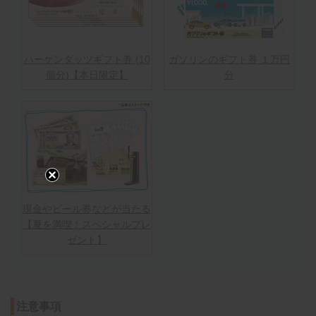
ハーゲンダッツギフト券 (10
ガソリンのギフト券 １万円
個分)【本日限定】
分
現金やビール券などが当たる
【夏を満喫！スペシャルプレ
ゼント】
注意事項