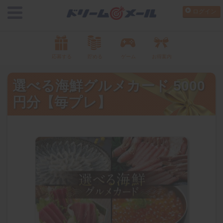
ログイン
応募する
貯める
ゲーム
お得案内
選べる海鮮グルメカード 5000
円分【毎プレ】