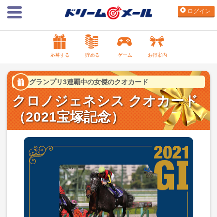
ログイン
応募する
貯める
ゲーム
お得案内
グランプリ3連覇中の女傑のクオカード
クロノジェネシス クオカード
（2021宝塚記念）