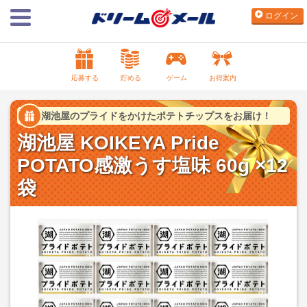
ログイン
応募する
貯める
ゲーム
お得案内
湖池屋のプライドをかけたポテトチップスをお届け！
湖池屋 KOIKEYA Pride
POTATO感激うす塩味 60g ×12
袋