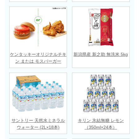
ケンタッキーオリジナルチキ
新潟県産 新之助 無洗米 5kg
ン または モスバーガー
サントリー 天然水ミネラル
キリン 氷結無糖 レモン
ウォーター (2L×18本)
（350ml×24本）