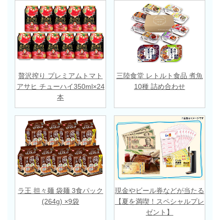
贅沢搾り プレミアムトマト
三陸食堂 レトルト食品 煮魚
アサヒ チューハイ350ml×24
10種 詰め合わせ
本
ラ王 担々麺 袋麺 3食パック
現金やビール券などが当たる
(264g) ×9袋
【夏を満喫！スペシャルプレ
ゼント】