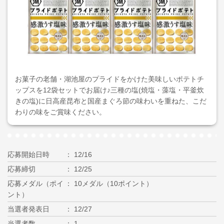
お菓子の老舗・湖池屋のプライドをかけた美味しいポテトチ
ップスを12袋セットでお届け♪三種の塩(焼塩・藻塩・平釜炊
きの塩)に日高産昆布と国産まぐろ節の味わいを重ねた、こだ
わりの味をご賞味ください。
応募開始日時
12/16
応募締切
12/25
応募メダル（ポイ
10メダル（10ポイント）
ント）
当選者発表日
12/27
当選者数
1