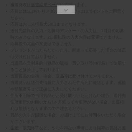
当選発表は
当選結果ページ
にて行います。
応募には1口あたりメダル10枚、または10ポイントをご用意く
ださい。
応募はお一人様最大50口までとなります。
送付先情報の入力・応募時アンケートの入力は、1口目の応募
時のみとなります。2口目以降の入力内容は変更できません。
応募後の賞品の変更はできません。
プレゼントが当たらなかったり、間違って応募した場合の修正
は受け付けておりません。
当選品を営利目的（物品の販売・買い取り等の行為）で使用す
ることは禁止しております。
当選賞品の交換、換金、返品等は受け付けておりません。
当選賞品は送付先情報に入力された住所宛に発送します。番地
や部屋番号まで正確に入力してください。
住所不明等で当選賞品がお受け取りいただけない場合、送付先
住所更新のお願いから1ヶ月経っても更新がない場合、当選権
利は無効となりますのでご注意ください。
賞品の入手が困難な場合、お届けまでにお時間をいただく場合
がございます。
生産・販売終了など、やむを得ない事情により同等の賞品と差