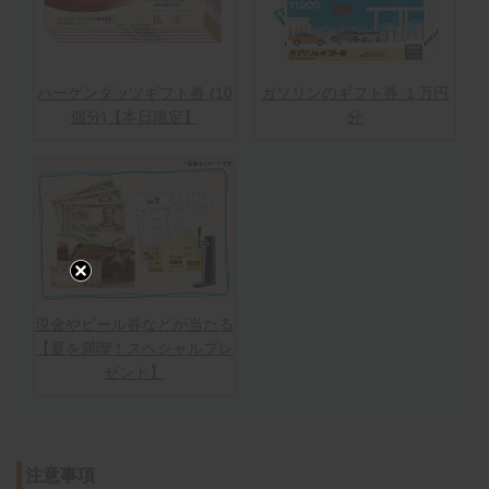
ハーゲンダッツギフト券 (10
ガソリンのギフト券 １万円
個分)【本日限定】
分
現金やビール券などが当たる
【夏を満喫！スペシャルプレ
ゼント】
注意事項