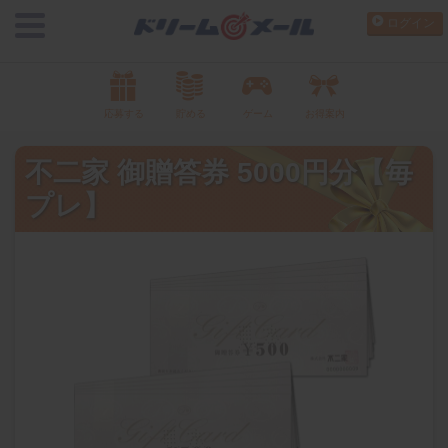
ログイン
応募する
貯める
ゲーム
お得案内
不二家 御贈答券 5000円分【毎
プレ】