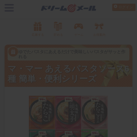
ログイン
応募する
貯める
ゲーム
お得案内
ゆでたパスタにあえるだけで美味しいパスタがサッと作
れる
マ・マー あえるパスタソース6
種 簡単・便利シリーズ