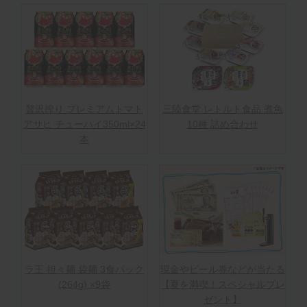
贅沢搾り プレミアムトマト
三陸食堂 レトルト食品 煮魚
アサヒ チューハイ350ml×24
10種 詰め合わせ
本
ラ王 担々麺 袋麺 3食パック
現金やビール券などが当たる
(264g) ×9袋
【夏を満喫！スペシャルプレ
ゼント】