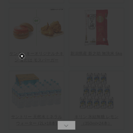
ケンタッキーオリジナルチキ
新潟県産 新之助 無洗米 5kg
ン または モスバーガー
サントリー 天然水ミネラル
キリン 氷結無糖 レモン
ウォーター (2L×18本)
（350ml×24本）