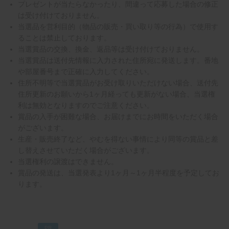
プレゼントが当たらなかったり、間違って応募した場合の修正
は受け付けておりません。
当選品を営利目的（物品の販売・買い取り等の行為）で使用す
ることは禁止しております。
当選賞品の交換、換金、返品等は受け付けておりません。
当選賞品は送付先情報に入力された住所宛に発送します。番地
や部屋番号まで正確に入力してください。
住所不明等で当選賞品がお受け取りいただけない場合、送付先
住所更新のお願いから1ヶ月経っても更新がない場合、当選権
利は無効となりますのでご注意ください。
賞品の入手が困難な場合、お届けまでにお時間をいただく場合
がございます。
生産・販売終了など、やむを得ない事情により同等の賞品と差
し替えさせていただく場合がございます。
当選権利の譲渡はできません。
賞品の発送は、当選発表より1ヶ月～1ヶ月半程度を予定してお
ります。
PR