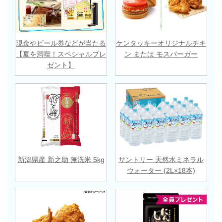
現金やビール券などが当たる
ケンタッキーオリジナルチキ
【夏を満喫！スペシャルプレ
ン または モスバーガー
ゼント】
新潟県産 新之助 無洗米 5kg
サントリー 天然水ミネラル
ウォーター (2L×18本)