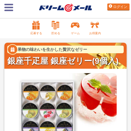
ログイン
応募する
貯める
ゲーム
お得案内
果物の味わいを生かした贅沢なゼリー
銀座千疋屋 銀座ゼリー(9個入)