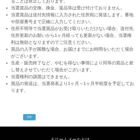
ることは禁止しております。
当選賞品の交換、換金、返品等は受け付けておりません。
当選賞品は送付先情報に入力された住所宛に発送します。番地
や部屋番号まで正確に入力してください。
住所不明等で当選賞品がお受け取りいただけない場合、送付先
住所更新のお願いから1ヶ月経っても更新がない場合、当選権
利は無効となりますのでご注意ください。
賞品の入手が困難な場合、お届けまでにお時間をいただく場合
がございます。
生産・販売終了など、やむを得ない事情により同等の賞品と差
し替えさせていただく場合がございます。
当選権利の譲渡はできません。
賞品の発送は、当選発表より1ヶ月～1ヶ月半程度を予定してお
ります。
PR
ドリームメールとは