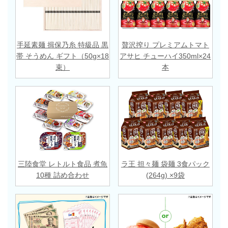
手延素麺 揖保乃糸 特級品 黒
贅沢搾り プレミアムトマト
帯 そうめん ギフト（50g×18
アサヒ チューハイ350ml×24
束）
本
三陸食堂 レトルト食品 煮魚
ラ王 担々麺 袋麺 3食パック
10種 詰め合わせ
(264g) ×9袋