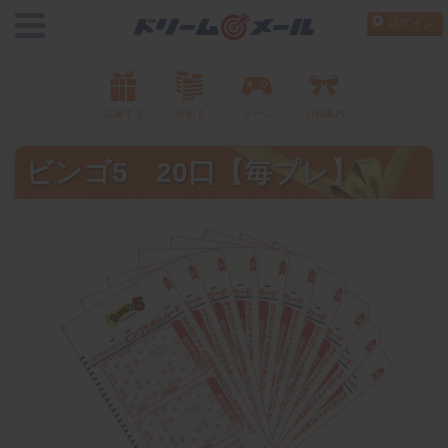
ログイン
応募する
貯める
ゲーム
お得案内
ビンゴ5 20口【毎プレ】