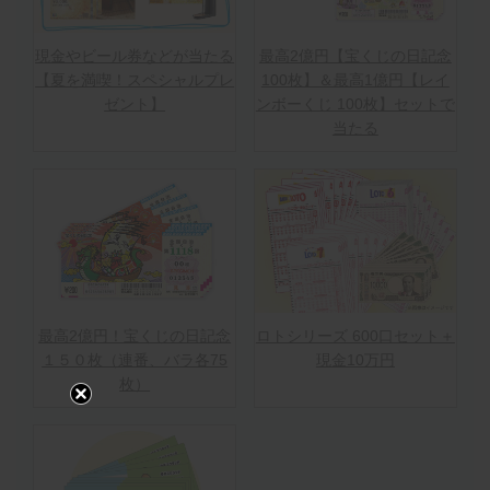
現金やビール券などが当たる
最高2億円【宝くじの日記念
【夏を満喫！スペシャルプレ
100枚】＆最高1億円【レイ
ゼント】
ンボーくじ 100枚】セットで
当たる
最高2億円！宝くじの日記念
ロトシリーズ 600口セット＋
１５０枚（連番、バラ各75
現金10万円
枚）