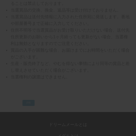
ることは禁止しております。
当選賞品の交換、換金、返品等は受け付けておりません。
当選賞品は送付先情報に入力された住所宛に発送します。番地
や部屋番号まで正確に入力してください。
住所不明等で当選賞品がお受け取りいただけない場合、送付先
住所更新のお願いから1ヶ月経っても更新がない場合、当選権
利は無効となりますのでご注意ください。
賞品の入手が困難な場合、お届けまでにお時間をいただく場合
がございます。
生産・販売終了など、やむを得ない事情により同等の賞品と差
し替えさせていただく場合がございます。
当選権利の譲渡はできません。
PR
ドリームメールとは
メダルとは