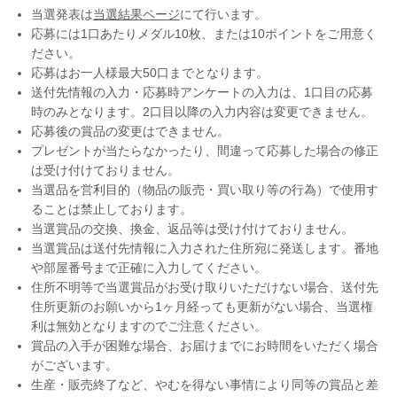
当選発表は
当選結果ページ
にて行います。
応募には1口あたりメダル10枚、または10ポイントをご用意く
ださい。
応募はお一人様最大50口までとなります。
送付先情報の入力・応募時アンケートの入力は、1口目の応募
時のみとなります。2口目以降の入力内容は変更できません。
応募後の賞品の変更はできません。
プレゼントが当たらなかったり、間違って応募した場合の修正
は受け付けておりません。
当選品を営利目的（物品の販売・買い取り等の行為）で使用す
ることは禁止しております。
当選賞品の交換、換金、返品等は受け付けておりません。
当選賞品は送付先情報に入力された住所宛に発送します。番地
や部屋番号まで正確に入力してください。
住所不明等で当選賞品がお受け取りいただけない場合、送付先
住所更新のお願いから1ヶ月経っても更新がない場合、当選権
利は無効となりますのでご注意ください。
賞品の入手が困難な場合、お届けまでにお時間をいただく場合
がございます。
生産・販売終了など、やむを得ない事情により同等の賞品と差