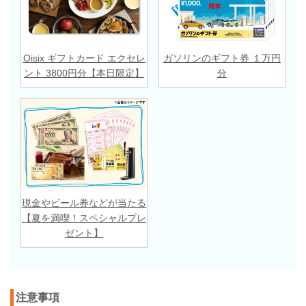
Oisix ギフトカード エクセレ
ガソリンのギフト券 １万円
ント 3800円分【本日限定】
分
現金やビール券などが当たる
【夏を満喫！スペシャルプレ
ゼント】
注意事項