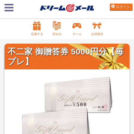
ログイン
応募する
貯める
ゲーム
お得案内
不二家 御贈答券 5000円分【毎
プレ】