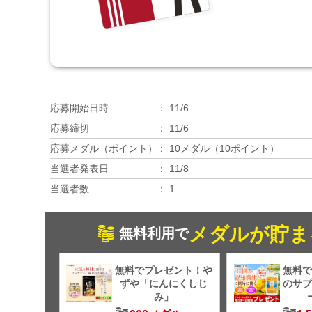
応募開始日時
11/6
応募締切
11/6
応募メダル（ポイント）
10メダル（10ポイント）
当選者発表日
11/8
当選者数
1
メダルが貯ま
無料利用で
無料でプレゼント！や
無料で
ずや「にんにくしじ
のサプ
み」