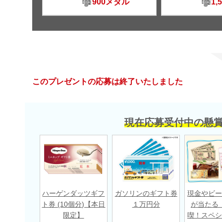
900メダル
1,
このプレゼントの応募は終了いたしました
現在応募受付中の懸
ハーゲンダッツギフ
ガソリンのギフト券
現金やビー
ト券 (10個分)【本日
１万円分
が当たる
限定】
喫！スペシ