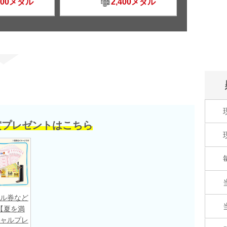
500メダル
2,400メダル
賞プレゼントはこちら
ル券など
【夏を満
ャルプレ