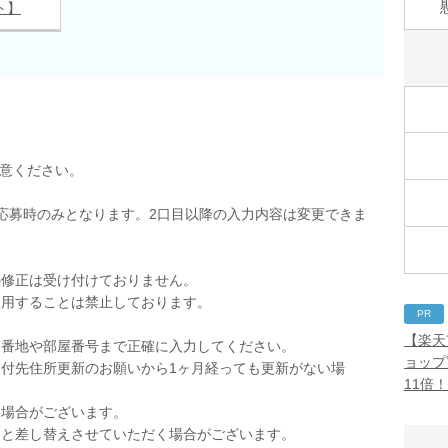
ト】
用意ください。
応募時のみとなります。2口目以降の入力内容は変更できま
の修正は受け付けておりません。
使用することは禁止しております。
PR
。
【楽天
。番地や部屋番号まで正確に入力してください。
ョップ
付先住所更新のお願いから1ヶ月経っても更新がない場
11倍
く場合がございます。
品と差し替えさせていただく場合がございます。