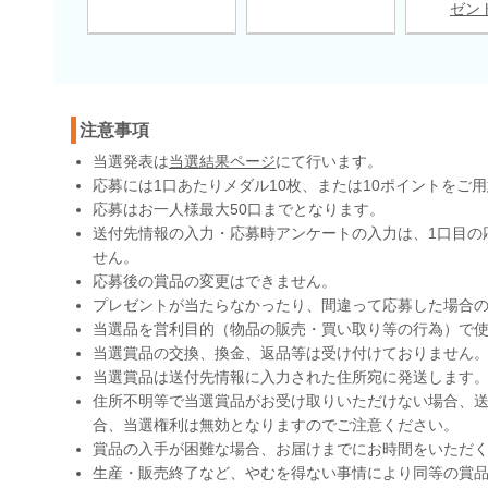
ゼン
注意事項
当選発表は
当選結果ページ
にて行います。
応募には1口あたりメダル10枚、または10ポイントをご
応募はお一人様最大50口までとなります。
送付先情報の入力・応募時アンケートの入力は、1口目の
せん。
応募後の賞品の変更はできません。
プレゼントが当たらなかったり、間違って応募した場合
当選品を営利目的（物品の販売・買い取り等の行為）で
当選賞品の交換、換金、返品等は受け付けておりません
当選賞品は送付先情報に入力された住所宛に発送します
住所不明等で当選賞品がお受け取りいただけない場合、送
合、当選権利は無効となりますのでご注意ください。
賞品の入手が困難な場合、お届けまでにお時間をいただ
生産・販売終了など、やむを得ない事情により同等の賞