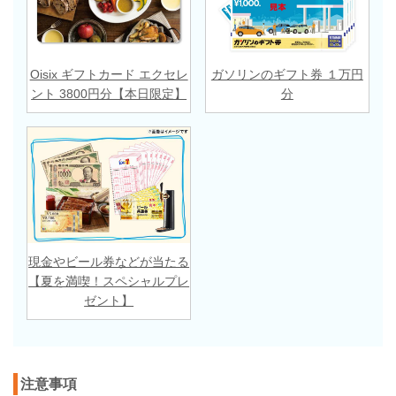
Oisix ギフトカード エクセレ
ガソリンのギフト券 １万円
ント 3800円分【本日限定】
分
現金やビール券などが当たる
【夏を満喫！スペシャルプレ
ゼント】
注意事項