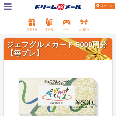
ログイン
応募する
貯める
ゲーム
お得案内
ジェフグルメカード 5000円分
【毎プレ】