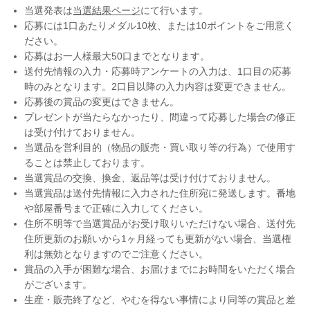
当選発表は
当選結果ページ
にて行います。
応募には1口あたりメダル10枚、または10ポイントをご用意く
ださい。
応募はお一人様最大50口までとなります。
送付先情報の入力・応募時アンケートの入力は、1口目の応募
時のみとなります。2口目以降の入力内容は変更できません。
応募後の賞品の変更はできません。
プレゼントが当たらなかったり、間違って応募した場合の修正
は受け付けておりません。
当選品を営利目的（物品の販売・買い取り等の行為）で使用す
ることは禁止しております。
当選賞品の交換、換金、返品等は受け付けておりません。
当選賞品は送付先情報に入力された住所宛に発送します。番地
や部屋番号まで正確に入力してください。
住所不明等で当選賞品がお受け取りいただけない場合、送付先
住所更新のお願いから1ヶ月経っても更新がない場合、当選権
利は無効となりますのでご注意ください。
賞品の入手が困難な場合、お届けまでにお時間をいただく場合
がございます。
生産・販売終了など、やむを得ない事情により同等の賞品と差