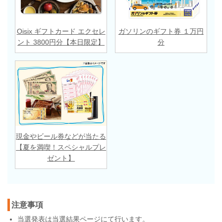
Oisix ギフトカード エクセレ
ガソリンのギフト券 １万円
ント 3800円分【本日限定】
分
現金やビール券などが当たる
【夏を満喫！スペシャルプレ
ゼント】
注意事項
当選発表は
当選結果ページ
にて行います。