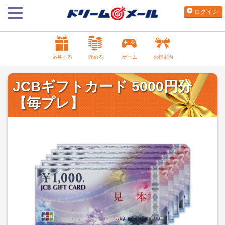
ログイン
応募する
貯める
ゲーム
お得案内
JCBギフトカード 5000円分
【毎プレ】