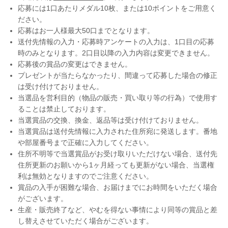
応募には1口あたりメダル10枚、または10ポイントをご用意く
ださい。
応募はお一人様最大50口までとなります。
送付先情報の入力・応募時アンケートの入力は、1口目の応募
時のみとなります。2口目以降の入力内容は変更できません。
応募後の賞品の変更はできません。
プレゼントが当たらなかったり、間違って応募した場合の修正
は受け付けておりません。
当選品を営利目的（物品の販売・買い取り等の行為）で使用す
ることは禁止しております。
当選賞品の交換、換金、返品等は受け付けておりません。
当選賞品は送付先情報に入力された住所宛に発送します。番地
や部屋番号まで正確に入力してください。
住所不明等で当選賞品がお受け取りいただけない場合、送付先
住所更新のお願いから1ヶ月経っても更新がない場合、当選権
利は無効となりますのでご注意ください。
賞品の入手が困難な場合、お届けまでにお時間をいただく場合
がございます。
生産・販売終了など、やむを得ない事情により同等の賞品と差
し替えさせていただく場合がございます。