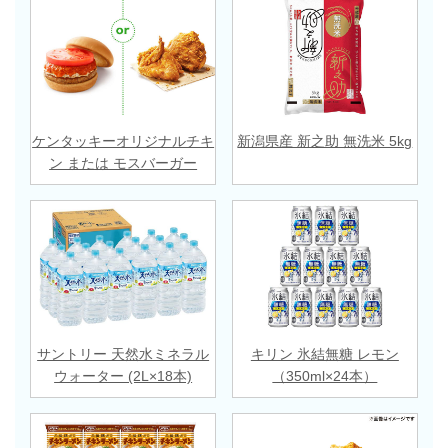
ケンタッキーオリジナルチキ
新潟県産 新之助 無洗米 5kg
ン または モスバーガー
サントリー 天然水ミネラル
キリン 氷結無糖 レモン
ウォーター (2L×18本)
（350ml×24本）