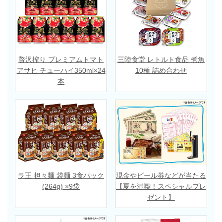
贅沢搾り プレミアムトマト
三陸食堂 レトルト食品 煮魚
アサヒ チューハイ350ml×24
10種 詰め合わせ
本
ラ王 担々麺 袋麺 3食パック
現金やビール券などが当たる
(264g) ×9袋
【夏を満喫！スペシャルプレ
ゼント】