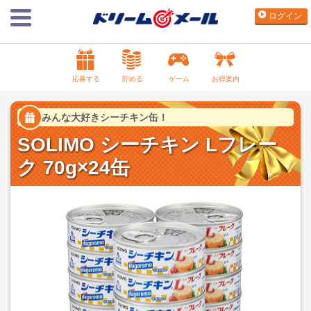
ログイン
応募する
貯める
ゲーム
お得案内
みんな大好きシーチキン缶！
SOLIMO シーチキン Lフレー
ク 70g×24缶