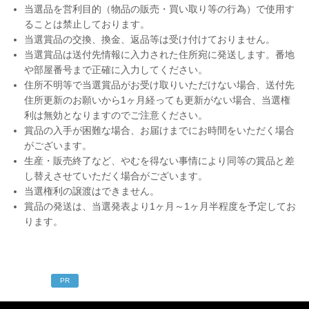
当選品を営利目的（物品の販売・買い取り等の行為）で使用す
ることは禁止しております。
当選賞品の交換、換金、返品等は受け付けておりません。
当選賞品は送付先情報に入力された住所宛に発送します。番地
や部屋番号まで正確に入力してください。
住所不明等で当選賞品がお受け取りいただけない場合、送付先
住所更新のお願いから1ヶ月経っても更新がない場合、当選権
利は無効となりますのでご注意ください。
賞品の入手が困難な場合、お届けまでにお時間をいただく場合
がございます。
生産・販売終了など、やむを得ない事情により同等の賞品と差
し替えさせていただく場合がございます。
当選権利の譲渡はできません。
賞品の発送は、当選発表より1ヶ月～1ヶ月半程度を予定してお
ります。
PR