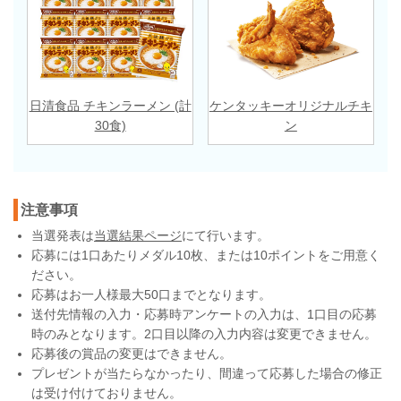
日清食品 チキンラーメン (計
ケンタッキーオリジナルチキ
30食)
ン
注意事項
当選発表は
当選結果ページ
にて行います。
応募には1口あたりメダル10枚、または10ポイントをご用意く
ださい。
応募はお一人様最大50口までとなります。
送付先情報の入力・応募時アンケートの入力は、1口目の応募
時のみとなります。2口目以降の入力内容は変更できません。
応募後の賞品の変更はできません。
プレゼントが当たらなかったり、間違って応募した場合の修正
は受け付けておりません。