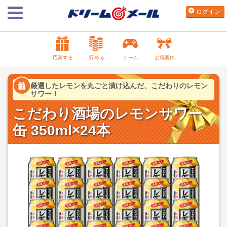
ログイン
応募する
貯める
ゲーム
お得案内
厳選したレモンを丸ごと漬け込んだ、こだわりのレモン
サワー！
こだわり酒場のレモンサワー
缶 350ml×24本