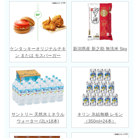
ケンタッキーオリジナルチキ
新潟県産 新之助 無洗米 5kg
ン または モスバーガー
サントリー 天然水ミネラル
キリン 氷結無糖 レモン
ウォーター (2L×18本)
（350ml×24本）