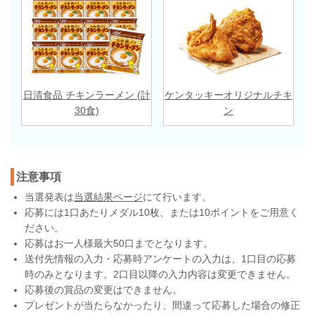
日清食品 チキンラーメン (計
ケンタッキーオリジナルチキ
30食)
ン
注意事項
当選発表は
当選結果ページ
にて行います。
応募には1口あたりメダル10枚、または10ポイントをご用意く
ださい。
応募はお一人様最大50口までとなります。
送付先情報の入力・応募時アンケートの入力は、1口目の応募
時のみとなります。2口目以降の入力内容は変更できません。
応募後の賞品の変更はできません。
プレゼントが当たらなかったり、間違って応募した場合の修正