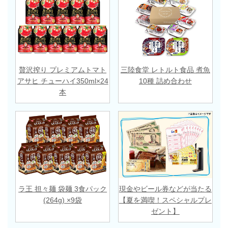
贅沢搾り プレミアムトマト
三陸食堂 レトルト食品 煮魚
アサヒ チューハイ350ml×24
10種 詰め合わせ
本
ラ王 担々麺 袋麺 3食パック
現金やビール券などが当たる
(264g) ×9袋
【夏を満喫！スペシャルプレ
ゼント】