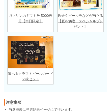
ガソリンのギフト券 5000円
現金やビール券などが当たる
分【本日限定】
【夏を満喫！スペシャルプレ
ゼント】
選べるクラフトビールカード
２枚セット
注意事項
当選発表は
当選結果ページ
にて行います。