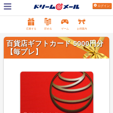
ログイン
応募する
貯める
ゲーム
お得案内
百貨店ギフトカード 5000円分
【毎プレ】