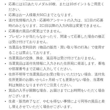
応募には1口あたりメダル10枚、または10ポイントをご用意く
ださい。
応募はお一人様最大50口までとなります。
送付先情報の入力・応募時アンケートの入力は、1口目の応募
時のみとなります。2口目以降の入力内容は変更できません。
応募後の賞品の変更はできません。
プレゼントが当たらなかったり、間違って応募した場合の修正
は受け付けておりません。
当選品を営利目的（物品の販売・買い取り等の行為）で使用す
ることは禁止しております。
当選賞品の交換、換金、返品等は受け付けておりません。
当選賞品は送付先情報に入力された住所宛に発送します。番地
や部屋番号まで正確に入力してください。
住所不明等で当選賞品がお受け取りいただけない場合、送付先
住所更新のお願いから1ヶ月経っても更新がない場合、当選権
利は無効となりますのでご注意ください。
賞品の入手が困難な場合、お届けまでにお時間をいただく場合
がございます。
生産・販売終了など、やむを得ない事情により同等の賞品と差
し替えさせていただく場合がございます。