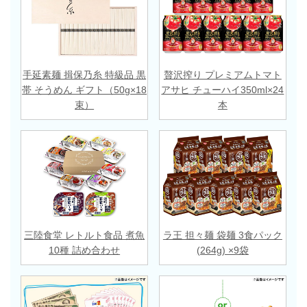
手延素麺 揖保乃糸 特級品 黒
贅沢搾り プレミアムトマト
帯 そうめん ギフト（50g×18
アサヒ チューハイ350ml×24
束）
本
三陸食堂 レトルト食品 煮魚
ラ王 担々麺 袋麺 3食パック
10種 詰め合わせ
(264g) ×9袋