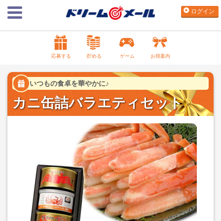
ログイン
応募する
貯める
ゲーム
お得案内
いつもの食卓を華やかに♪
カニ缶詰バラエティセット