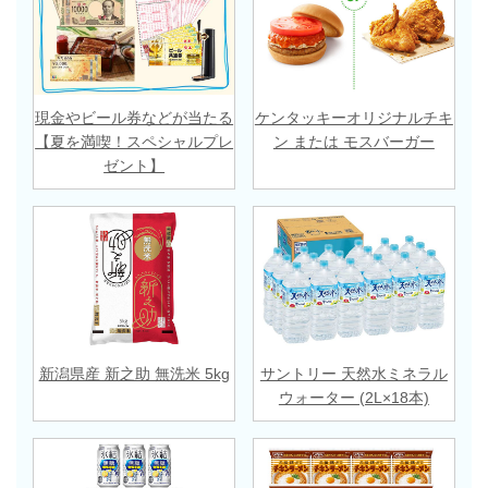
現金やビール券などが当たる
ケンタッキーオリジナルチキ
【夏を満喫！スペシャルプレ
ン または モスバーガー
ゼント】
新潟県産 新之助 無洗米 5kg
サントリー 天然水ミネラル
ウォーター (2L×18本)