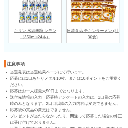
キリン 氷結無糖 レモン
日清食品 チキンラーメン (計
（350ml×24本）
30食)
注意事項
当選発表は
当選結果ページ
にて行います。
応募には1口あたりメダル10枚、または10ポイントをご用意く
ださい。
応募はお一人様最大50口までとなります。
送付先情報の入力・応募時アンケートの入力は、1口目の応募
時のみとなります。2口目以降の入力内容は変更できません。
応募後の賞品の変更はできません。
プレゼントが当たらなかったり、間違って応募した場合の修正
は受け付けておりません。