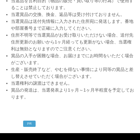
当選品を営利目的（物品の販売・買い取り等の行為）で使用す
ることは禁止しております。
当選賞品の交換、換金、返品等は受け付けておりません。
当選賞品は送付先情報に入力された住所宛に発送します。番地
や部屋番号まで正確に入力してください。
住所不明等で当選賞品がお受け取りいただけない場合、送付先
住所更新のお願いから1ヶ月経っても更新がない場合、当選権
利は無効となりますのでご注意ください。
賞品の入手が困難な場合、お届けまでにお時間をいただく場合
がございます。
生産・販売終了など、やむを得ない事情により同等の賞品と差
し替えさせていただく場合がございます。
当選権利の譲渡はできません。
賞品の発送は、当選発表より1ヶ月～1ヶ月半程度を予定してお
ります。
PR