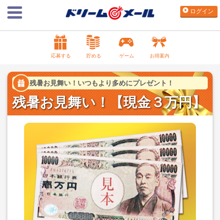
ログイン
応募する
貯める
ゲーム
お得案内
残暑お見舞い！いつもより多めにプレゼント！
残暑お見舞い！【現金３万円】