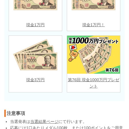
現金1万円
現金1万円！
現金3万円
第76回 現金1000万円プレゼ
ント
注意事項
当選発表は
当選結果ページ
にて行います。
応募には1口あたりメダル100枚、または100ポイントをご用意