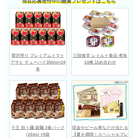
現在応募受付中の懸賞プレゼントはこちら
贅沢搾り プレミアムトマト
三陸食堂 レトルト食品 煮魚
アサヒ チューハイ350ml×24
10種 詰め合わせ
本
ラ王 担々麺 袋麺 3食パック
現金やビール券などが当たる
(264g) ×9袋
【夏を満喫！スペシャルプレ