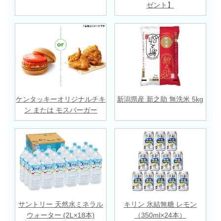
ゼント】
ケンタッキーオリジナルチキ
新潟県産 新之助 無洗米 5kg
ン または モスバーガー
サントリー 天然水ミネラル
キリン 氷結無糖 レモン
ウォーター (2L×18本)
（350ml×24本）