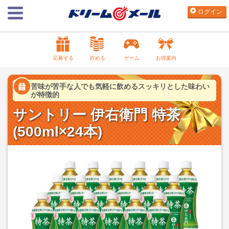
ログイン
応募する
貯める
ゲーム
お得案内
苦味が苦手な人でも気軽に飲めるスッキリとした味わい
が特徴的
サントリー 伊右衛門 特茶
(500ml×24本)