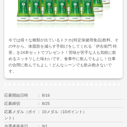
今では様々な種類が出ているトクホ(特定保健用食品)飲料。そ
の中から、体脂肪を減らす手助けをしてくれる「伊右衛門 特
茶」を24本セットでプレゼント！苦味が苦手な人も気軽に飲
めるスッキリした味わいです。食事中に飲んでもよし！仕事
の合間に飲んでもよし！どんなシーンでも飲み飽きないで
す。
応募開始日時
8/16
応募締切
8/25
応募メダル（ポイ
10メダル（10ポイント）
ント）
当選者発表日
9/1