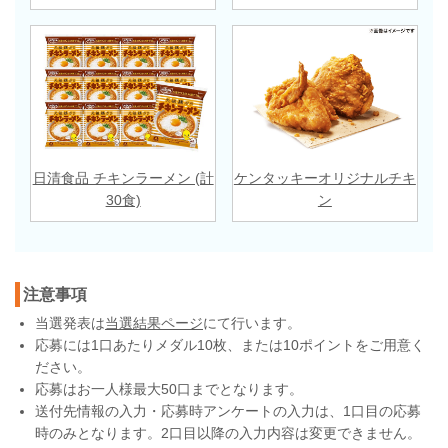
日清食品 チキンラーメン (計
ケンタッキーオリジナルチキ
30食)
ン
注意事項
当選発表は
当選結果ページ
にて行います。
応募には1口あたりメダル10枚、または10ポイントをご用意く
ださい。
応募はお一人様最大50口までとなります。
送付先情報の入力・応募時アンケートの入力は、1口目の応募
時のみとなります。2口目以降の入力内容は変更できません。