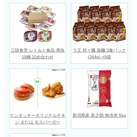
三陸食堂 レトルト食品 煮魚
ラ王 担々麺 袋麺 3食パック
10種 詰め合わせ
(264g) ×9袋
ケンタッキーオリジナルチキ
新潟県産 新之助 無洗米 5kg
ン または モスバーガー