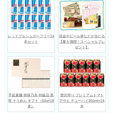
レッドブルシュガーフリー24
現金やビール券などが当たる
本セット
【夏を満喫！スペシャルプレ
ゼント】
手延素麺 揖保乃糸 特級品 黒
贅沢搾り プレミアムトマト
帯 そうめん ギフト（50g×18
アサヒ チューハイ350ml×24
束）
本