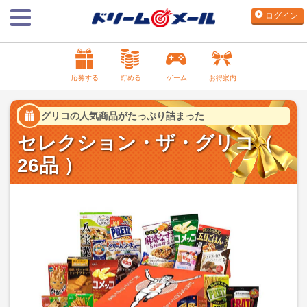
ログイン
応募する
貯める
ゲーム
お得案内
グリコの人気商品がたっぷり詰まった
セレクション・ザ・グリコ（
26品 ）