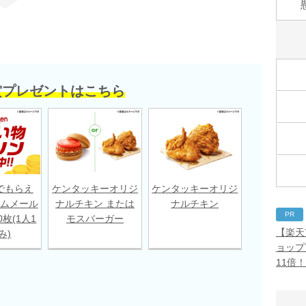
賞プレゼントはこちら
でもらえ
ケンタッキーオリジ
ケンタッキーオリジ
ムメール
ナルチキン または
ナルチキン
PR
枚(1人1
モスバーガー
【楽天
み)
ョップ
11倍