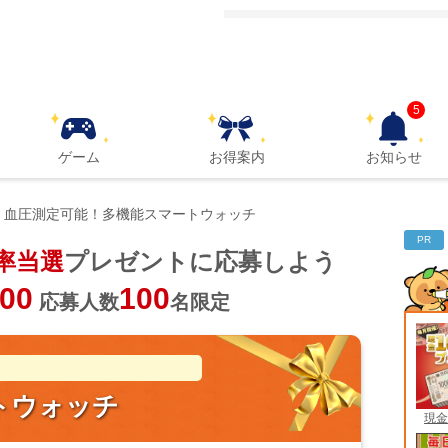
5
ゲーム
お得案内
お知らせ
血圧測定可能！多機能スマートウォッチ
PR
率当選
プレゼントに応募しよう
100
100
応募人数
名限定
トウォッチ
現金