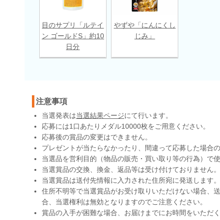
目のサプリ「ルテイ
やずや「にんにくし
ン ゴールドS」約10
じみ」
日分
注意事項
当選発表は
当選結果ページ
にて行います。
応募には1口あたりメダル10000枚をご用意ください。
応募後の賞品の変更はできません。
プレゼントが当たらなかったり、間違って応募した場合
当選品を営利目的（物品の販売・買い取り等の行為）で
当選賞品の交換、換金、返品等は受け付けておりません
当選賞品は送付先情報に入力された住所宛に発送します
住所不明等で当選賞品がお受け取りいただけない場合、送
合、当選権利は無効となりますのでご注意ください。
賞品の入手が困難な場合、お届けまでにお時間をいただ