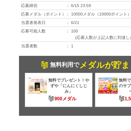
応募締切
6/15 23:59
応募メダル（ポイント）
10000メダル（10000ポイント
当選者発表日
6/21
応募可能人数
100
(応募人数が上記人数に到達し
当選者数
1
メダルが貯ま
無料利用で
無料でプレゼント！や
無料で
ずや「にんにくしじ
のサプ
み」
900メダル
1,