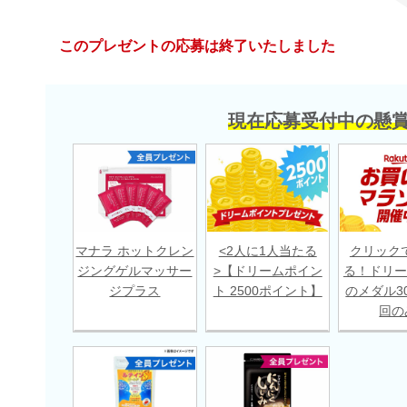
このプレゼントの応募は終了いたしました
現在応募受付中の懸
マナラ ホットクレン
<2人に1人当たる
クリック
ジングゲルマッサー
>【ドリームポイン
る！ドリー
ジプラス
ト 2500ポイント】
のメダル30
回の