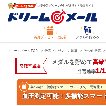
上場企業グループ会社が運営する懸賞サイト
懸賞プレゼントに応募
メダルを貯める
ドリームメールTOP
懸賞プレゼントに応募
その他 懸賞
メダルを貯めて
高確
1/
当選確率
今の時代、健康はスマートウォッチで一元管理！
血圧測定可能！多機能スマー