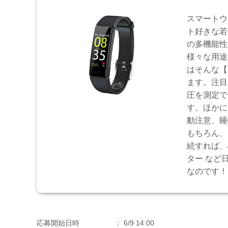
スマートウ
ト好きな若
の多機能性
様々な用途
はそんな【
ます。注目
圧を測定で
す。ほかに
動注意、睡
もちろん、iP
続すれば、
ター など
なのです！
応募開始日時
6/9 14:00