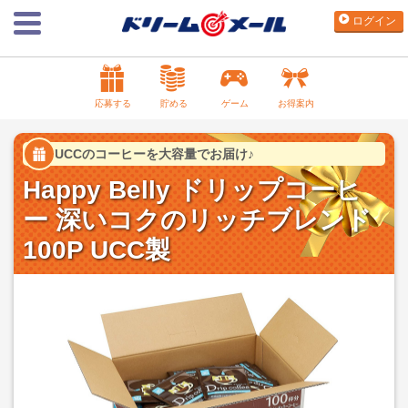
ログイン
応募する
貯める
ゲーム
お得案内
UCCのコーヒーを大容量でお届け♪
Happy Belly ドリップコーヒ
ー 深いコクのリッチブレンド
100P UCC製