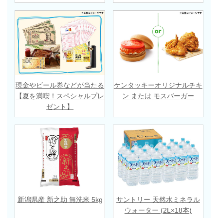
現金やビール券などが当たる
ケンタッキーオリジナルチキ
【夏を満喫！スペシャルプレ
ン または モスバーガー
ゼント】
新潟県産 新之助 無洗米 5kg
サントリー 天然水ミネラル
ウォーター (2L×18本)