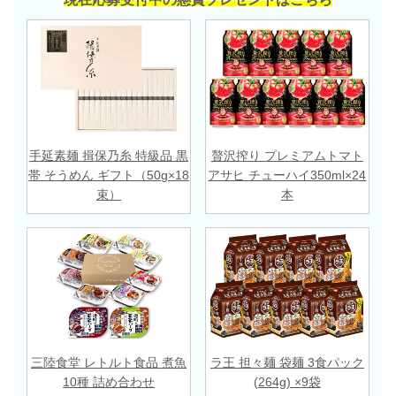
手延素麺 揖保乃糸 特級品 黒
贅沢搾り プレミアムトマト
帯 そうめん ギフト（50g×18
アサヒ チューハイ350ml×24
束）
本
三陸食堂 レトルト食品 煮魚
ラ王 担々麺 袋麺 3食パック
10種 詰め合わせ
(264g) ×9袋