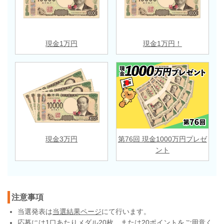
現金1万円
現金1万円！
現金3万円
第76回 現金1000万円プレゼ
ント
注意事項
当選発表は
当選結果ページ
にて行います。
応募には1口あたりメダル20枚、または20ポイントをご用意く