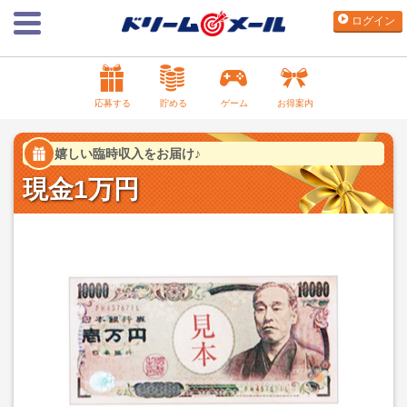
ログイン
応募する
貯める
ゲーム
お得案内
嬉しい臨時収入をお届け♪
現金1万円