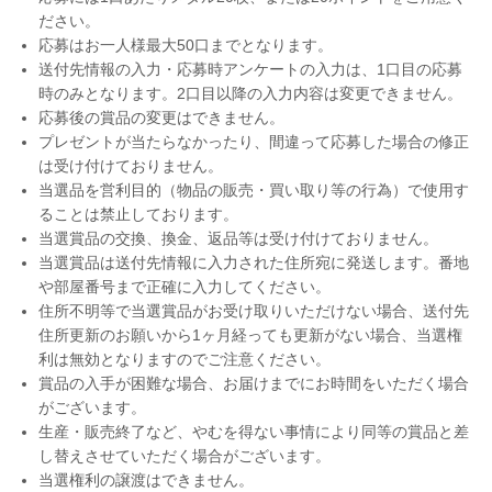
ださい。
応募はお一人様最大50口までとなります。
送付先情報の入力・応募時アンケートの入力は、1口目の応募
時のみとなります。2口目以降の入力内容は変更できません。
応募後の賞品の変更はできません。
プレゼントが当たらなかったり、間違って応募した場合の修正
は受け付けておりません。
当選品を営利目的（物品の販売・買い取り等の行為）で使用す
ることは禁止しております。
当選賞品の交換、換金、返品等は受け付けておりません。
当選賞品は送付先情報に入力された住所宛に発送します。番地
や部屋番号まで正確に入力してください。
住所不明等で当選賞品がお受け取りいただけない場合、送付先
住所更新のお願いから1ヶ月経っても更新がない場合、当選権
利は無効となりますのでご注意ください。
賞品の入手が困難な場合、お届けまでにお時間をいただく場合
がございます。
生産・販売終了など、やむを得ない事情により同等の賞品と差
し替えさせていただく場合がございます。
当選権利の譲渡はできません。